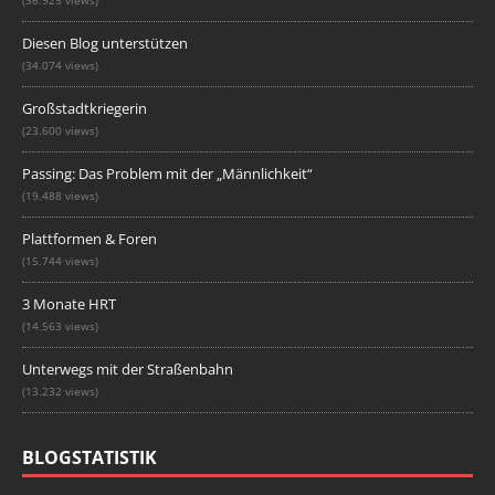
(36.925 views)
Diesen Blog unterstützen
(34.074 views)
Großstadtkriegerin
(23.600 views)
Passing: Das Problem mit der „Männlichkeit“
(19.488 views)
Plattformen & Foren
(15.744 views)
3 Monate HRT
(14.563 views)
Unterwegs mit der Straßenbahn
(13.232 views)
BLOGSTATISTIK