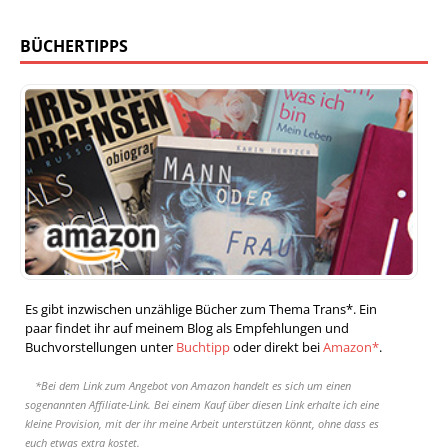
BÜCHERTIPPS
Es gibt inzwischen unzählige Bücher zum Thema Trans*. Ein
paar findet ihr auf meinem Blog als Empfehlungen und
Buchvorstellungen unter
Buchtipp
oder direkt bei
Amazon*
.
*Bei dem Link zum Angebot von Amazon handelt es sich um einen
sogenannten Affiliate-Link. Bei einem Kauf über diesen Link erhalte ich eine
kleine Provision, mit der ihr meine Arbeit unterstützen könnt, ohne dass es
euch etwas extra kostet.