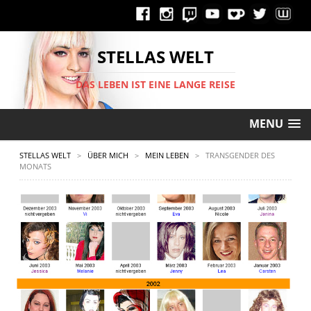
STELLAS WELT
DAS LEBEN IST EINE LANGE REISE
MENU
STELLAS WELT
>
ÜBER MICH
>
MEIN LEBEN
>
TRANSGENDER DES
MONATS