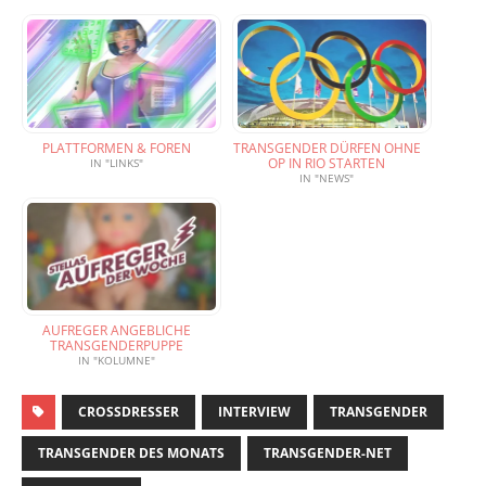
PLATTFORMEN & FOREN
TRANSGENDER DÜRFEN OHNE
OP IN RIO STARTEN
IN "LINKS"
IN "NEWS"
AUFREGER ANGEBLICHE
TRANSGENDERPUPPE
IN "KOLUMNE"
CROSSDRESSER
INTERVIEW
TRANSGENDER
TRANSGENDER DES MONATS
TRANSGENDER-NET