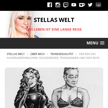
STELLAS WELT
DAS LEBEN IST EINE LANGE REISE
MENU
STELLAS WELT
>
ÜBER MICH
>
TRANSSEXUALITÄT
>
DER REIZ DES
AUSSERGEWÖHNLICHEN: CROSSDRESSER, TRANSGENDER UND SISSY BOYS