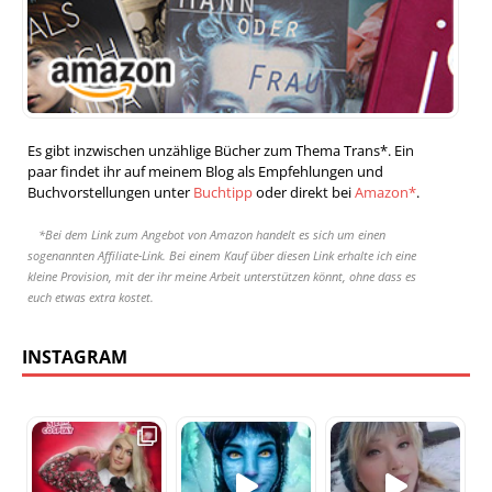
Es gibt inzwischen unzählige Bücher zum Thema Trans*. Ein
paar findet ihr auf meinem Blog als Empfehlungen und
Buchvorstellungen unter
Buchtipp
oder direkt bei
Amazon*
.
*Bei dem Link zum Angebot von Amazon handelt es sich um einen
sogenannten Affiliate-Link. Bei einem Kauf über diesen Link erhalte ich eine
kleine Provision, mit der ihr meine Arbeit unterstützen könnt, ohne dass es
euch etwas extra kostet.
INSTAGRAM