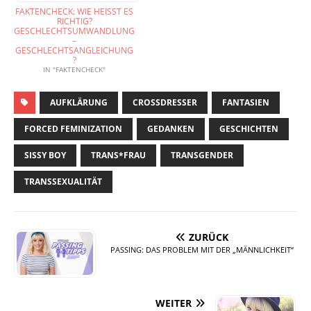
FAKTENCHECK: WIE HEISST ES R
ICHTIG? G
ESCHLECHTSUMWANDLUNG –
G
ESCHLECHTSANGLEICHUNG?
IN "FAKTENCHECK"
AUFKLÄRUNG
CROSSDRESSER
FANTASIEN
FORCED FEMINIZATION
GEDANKEN
GESCHICHTEN
SISSY BOY
TRANS*FRAU
TRANSGENDER
TRANSSEXUALITÄT
ZURÜCK
PASSING: DAS PROBLEM MIT DER „MÄNNLICHKEIT“
WEITER