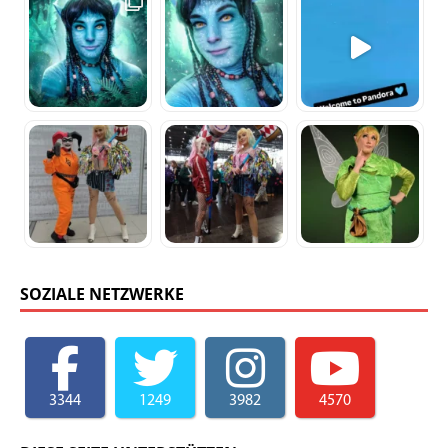
SOZIALE NETZWERKE
3344
1249
3982
4570