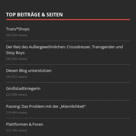
TOP BEITRÄGE & SEITEN
Trans*Shops
(42.034 views)
Der Reiz des Außergewöhnlichen: Crossdresser, Transgender und
Sissy Boys
(36.920 views)
Diesen Blog unterstützen
(34.072 views)
Großstadtkriegerin
(23.598 views)
Passing: Das Problem mit der „Männlichkeit“
(19.484 views)
Plattformen & Foren
(15.740 views)