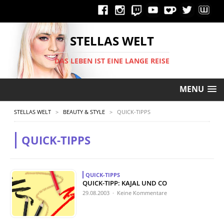
STELLAS WELT
DAS LEBEN IST EINE LANGE REISE
MENU
STELLAS WELT
>
BEAUTY & STYLE
>
QUICK-TIPPS
QUICK-TIPPS
QUICK-TIPPS
QUICK-TIPP: KAJAL UND CO
29.08.2003 · Keine Kommentare