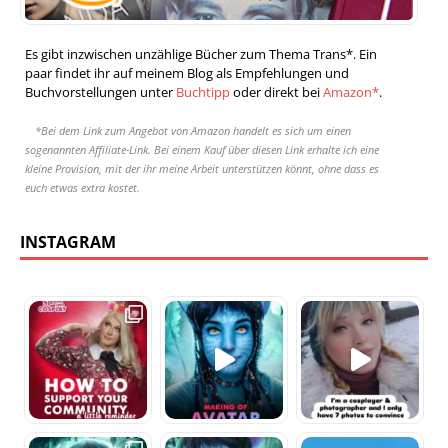
Es gibt inzwischen unzählige Bücher zum Thema Trans*. Ein
paar findet ihr auf meinem Blog als Empfehlungen und
Buchvorstellungen unter
Buchtipp
oder direkt bei
Amazon*
.
*Bei dem Link zum Angebot von Amazon handelt es sich um einen
sogenannten Affiliate-Link. Bei einem Kauf über diesen Link erhalte ich eine
kleine Provision, mit der ihr meine Arbeit unterstützen könnt, ohne dass es
euch etwas extra kostet.
INSTAGRAM