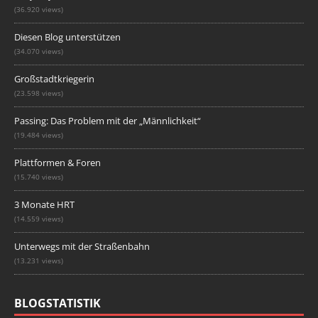
(36.920 views)
Diesen Blog unterstützen
(34.070 views)
Großstadtkriegerin
(23.598 views)
Passing: Das Problem mit der „Männlichkeit“
(19.484 views)
Plattformen & Foren
(15.740 views)
3 Monate HRT
(14.559 views)
Unterwegs mit der Straßenbahn
(13.231 views)
BLOGSTATISTIK