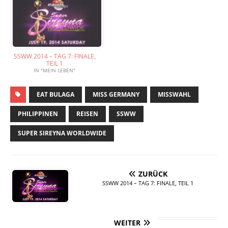
SSWW 2014 – TAG 7: FINALE,
TEIL 1
IN "MEIN LEBEN"
EAT BULAGA
MISS GERMANY
MISSWAHL
PHILIPPINEN
REISEN
SSWW
SUPER SIREYNA WORLDWIDE
ZURÜCK
SSWW 2014 – TAG 7: FINALE, TEIL 1
WEITER