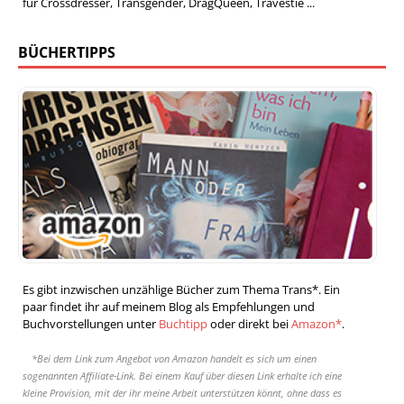
für Crossdresser, Transgender, DragQueen, Travestie ...
BÜCHERTIPPS
Es gibt inzwischen unzählige Bücher zum Thema Trans*. Ein
paar findet ihr auf meinem Blog als Empfehlungen und
Buchvorstellungen unter
Buchtipp
oder direkt bei
Amazon*
.
*Bei dem Link zum Angebot von Amazon handelt es sich um einen
sogenannten Affiliate-Link. Bei einem Kauf über diesen Link erhalte ich eine
kleine Provision, mit der ihr meine Arbeit unterstützen könnt, ohne dass es