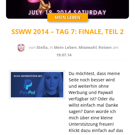
MEIN LEBEN
SSWW 2014 – TAG 7: FINALE, TEIL 2
von
Stella,
in
Mein Leben
,
Misswahl
,
Reisen
am
19.07.14
Du möchtest, dass meine
Seite noch besser wird
und weiterhin ohne
Werbung und Paywall
verfügbar ist? Oder du
willst einfach mal Danke
sagen? Dann würde ich
mich über eine kleine
Unterstützung freuen!
Klickt dazu einfach auf das