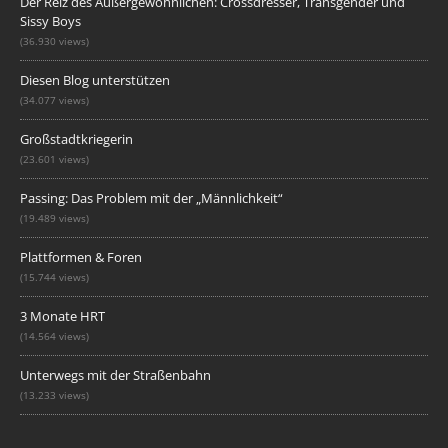
Der Reiz des Außergewöhnlichen: Crossdresser, Transgender und
Sissy Boys
(36.930 views)
Diesen Blog unterstützen
(34.077 views)
Großstadtkriegerin
(23.601 views)
Passing: Das Problem mit der „Männlichkeit“
(19.489 views)
Plattformen & Foren
(15.744 views)
3 Monate HRT
(14.564 views)
Unterwegs mit der Straßenbahn
(13.233 views)