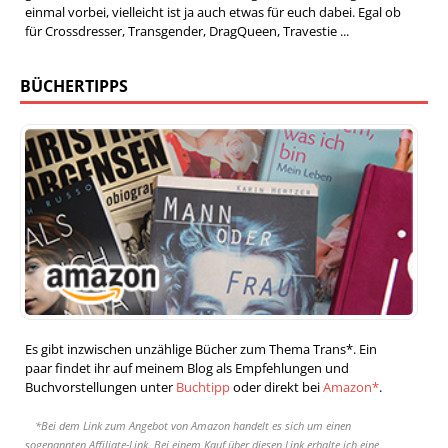
einmal vorbei, vielleicht ist ja auch etwas für euch dabei. Egal ob
für Crossdresser, Transgender, DragQueen, Travestie ...
BÜCHERTIPPS
Es gibt inzwischen unzählige Bücher zum Thema Trans*. Ein
paar findet ihr auf meinem Blog als Empfehlungen und
Buchvorstellungen unter
Buchtipp
oder direkt bei
Amazon*
.
*Bei dem Link zum Angebot von Amazon handelt es sich um einen
sogenannten Affiliate-Link. Bei einem Kauf über diesen Link erhalte ich eine