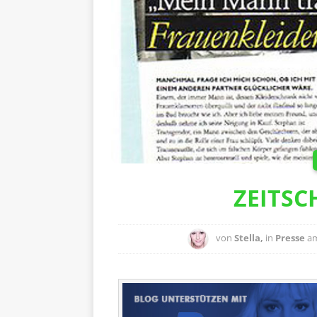
ZEITSC
von
Stella,
in
Presse
a