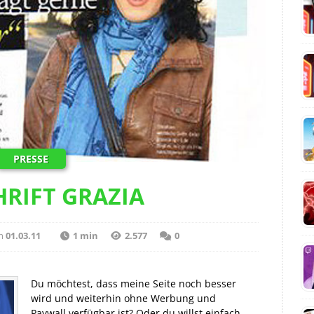
PRESSE
HRIFT GRAZIA
m
01.03.11
1 min
2.577
0
Du möchtest, dass meine Seite noch besser
wird und weiterhin ohne Werbung und
Paywall verfügbar ist? Oder du willst einfach