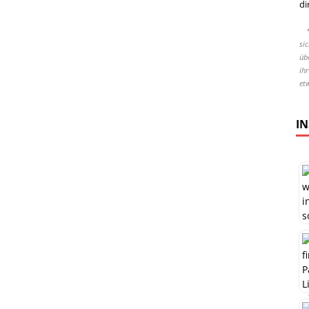
di
si
übe
ih
et
I