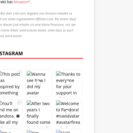
rekt bei
Amazon*
.
*Bei dem Link zum Angebot von Amazon handelt es
ch um einen sogenannten Affiliate-Link. Bei einem Kauf
r diesen Link erhalte ich eine kleine Provision, mit der
r meine Arbeit unterstützen könnt, ohne dass es euch
was extra kostet.
NSTAGRAM