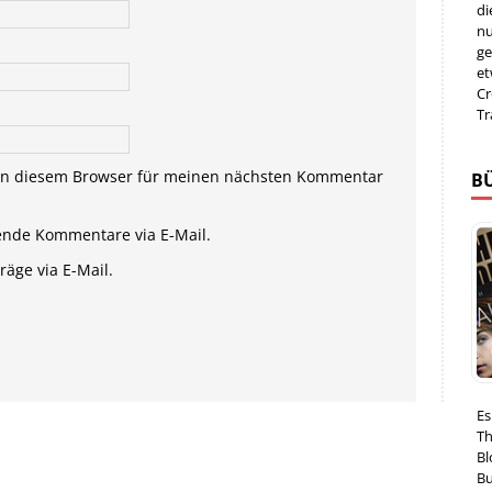
di
nu
ge
et
Cr
Tr
in diesem Browser für meinen nächsten Kommentar
B
ende Kommentare via E-Mail.
äge via E-Mail.
Es
Th
Bl
Bu