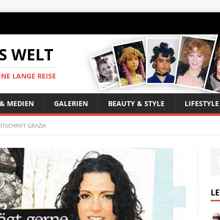
S WELT
INE LANGE REISE
 & MEDIEN
GALERIEN
BEAUTY & STYLE
LIFESTYLE
EITSCHRIFT GRAZIA
LE