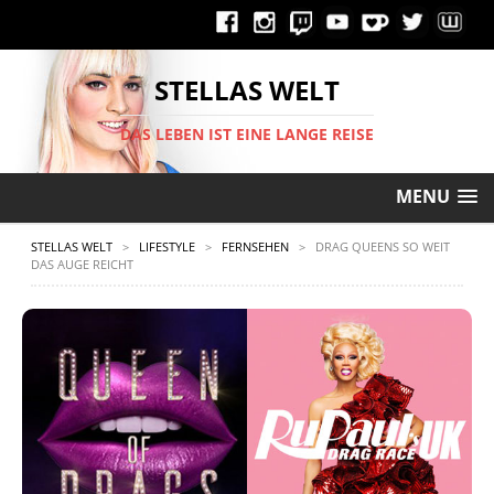
STELLAS WELT
DAS LEBEN IST EINE LANGE REISE
MENU
STELLAS WELT
>
LIFESTYLE
>
FERNSEHEN
>
DRAG QUEENS SO WEIT
DAS AUGE REICHT