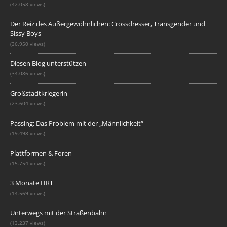
(42.058 views)
Der Reiz des Außergewöhnlichen: Crossdresser, Transgender und
Sissy Boys
(36.950 views)
Diesen Blog unterstützen
(34.086 views)
Großstadtkriegerin
(23.604 views)
Passing: Das Problem mit der „Männlichkeit“
(19.498 views)
Plattformen & Foren
(15.754 views)
3 Monate HRT
(14.569 views)
Unterwegs mit der Straßenbahn
(13.237 views)