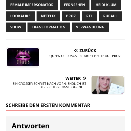
FEMALE IMPERSONATOR
FERNSEHEN
HEIDI KLUM
LOOKALIKE
NETFLIX
PRO7
RTL
RUPAUL
SHOW
TRANSFORMATION
VERWANDLUNG
ZURÜCK
QUEEN OF DRAGS – STARTET HEUTE AUF PRO7
WEITER
EIN GROSSER SCHRITT NACH VORN: ENDLICH IST D
ER RICHTIGE NAME OFFIZIELL
SCHREIBE DEN ERSTEN KOMMENTAR
Antworten