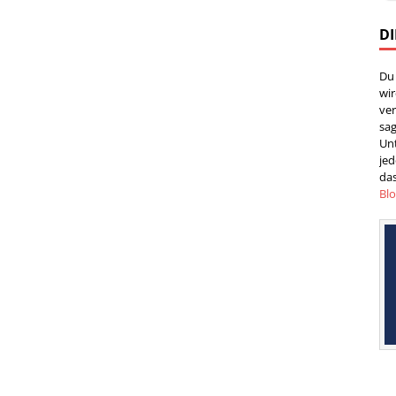
DI
Du
wi
ver
sag
Un
jed
das
Bl