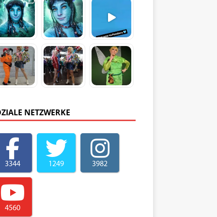
OZIALE NETZWERKE
3344
1249
3982
4560