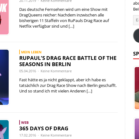
20.11.2019 · Keine Kommentare
ab
Bei
Das deutsche Fernsehen wird um eine Show mit
DragQueens reicher: Nachdem inzwischen alle
bisherigen 11 Staffeln von RuPauls Drag Race auf
Netflix verfügbar sind und
[…]
MEIN LEBEN
SP
RUPAUL’S DRAG RACE BATTLE OF THE
SEASONS IN BERLIN
05.04.2016 · Keine Kommentare
Fast hätte es ja nicht geklappt, aber ich habe es
tatsächlich zur Drag Race Show nach Berlin geschafft.
Und so stand ich mit vielen Anderen
[…]
WEB
365 DAYS OF DRAG
17.02.2016 · Keine Kommentare