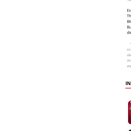
Es
Th
Bl
Bu
di
si
übe
ih
et
I