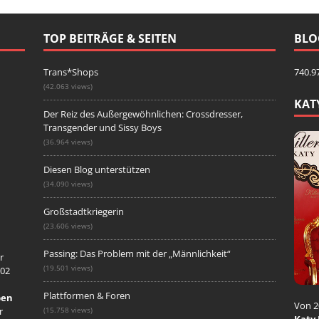
TOP BEITRÄGE & SEITEN
BLO
Trans*Shops
740.9
(42.063 views)
KAT
Der Reiz des Außergewöhnlichen: Crossdresser,
Transgender und Sissy Boys
(36.964 views)
Diesen Blog unterstützen
(34.090 views)
Großstadtkriegerin
(23.606 views)
Passing: Das Problem mit der „Männlichkeit“
r
(19.501 views)
002
Plattformen & Foren
ben
Von 2
r
(15.758 views)
Katy 