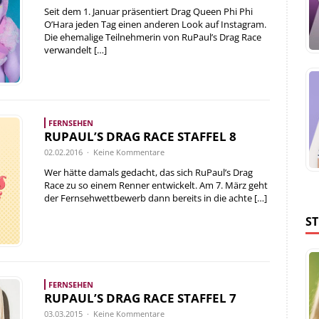
Seit dem 1. Januar präsentiert Drag Queen Phi Phi
O’Hara jeden Tag einen anderen Look auf Instagram.
Die ehemalige Teilnehmerin von RuPaul’s Drag Race
verwandelt
[…]
FERNSEHEN
RUPAUL’S DRAG RACE STAFFEL 8
02.02.2016 · Keine Kommentare
Wer hätte damals gedacht, das sich RuPaul’s Drag
Race zu so einem Renner entwickelt. Am 7. März geht
der Fernsehwettbewerb dann bereits in die achte
[…]
S
FERNSEHEN
RUPAUL’S DRAG RACE STAFFEL 7
03.03.2015 · Keine Kommentare