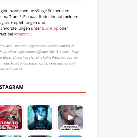
 gibt inzwischen unzählige Bücher zum
ema Trans*. Ein paar findet ihr auf meinem
og als Empfehlungen und
chvorstellungen unter
Buchtipp
oder
rekt bei
Amazon*
.
*Bei dem Link zum Angebot von Amazon handelt es
ch um einen sogenannten Affiliate-Link. Bei einem Kauf
r diesen Link erhalte ich eine kleine Provision, mit der
r meine Arbeit unterstützen könnt, ohne dass es euch
was extra kostet.
NSTAGRAM