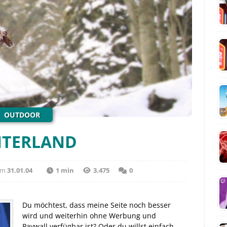
OUTDOOR
NTERLAND
am
31.01.04
1 min
3.475
0
Du möchtest, dass meine Seite noch besser
wird und weiterhin ohne Werbung und
Paywall verfügbar ist? Oder du willst einfach