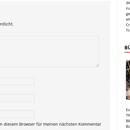
di
nu
ge
et
ntlicht.
Cr
Tr
B
Es
Th
Bl
in diesem Browser für meinen nächsten Kommentar
Bu