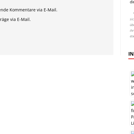
di
ende Kommentare via E-Mail.
äge via E-Mail.
si
übe
ih
et
I