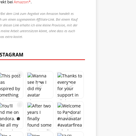
rekt bei
Amazon*
.
*Bei dem Link zum Angebot von Amazon handelt es
ch um einen sogenannten Affiliate-Link. Bei einem Kauf
r diesen Link erhalte ich eine kleine Provision, mit der
r meine Arbeit unterstützen könnt, ohne dass es euch
was extra kostet.
NSTAGRAM