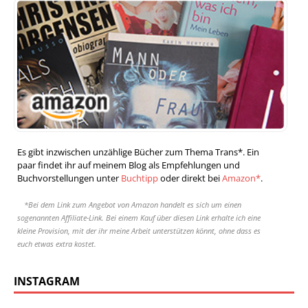
Es gibt inzwischen unzählige Bücher zum Thema Trans*. Ein
paar findet ihr auf meinem Blog als Empfehlungen und
Buchvorstellungen unter
Buchtipp
oder direkt bei
Amazon*
.
*Bei dem Link zum Angebot von Amazon handelt es sich um einen
sogenannten Affiliate-Link. Bei einem Kauf über diesen Link erhalte ich eine
kleine Provision, mit der ihr meine Arbeit unterstützen könnt, ohne dass es
euch etwas extra kostet.
INSTAGRAM