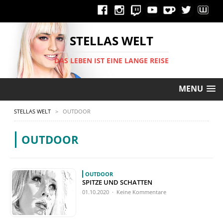
STELLAS WELT
DAS LEBEN IST EINE LANGE REISE
MENU
STELLAS WELT
>
OUTDOOR
OUTDOOR
OUTDOOR
SPITZE UND SCHATTEN
01.10.2020 · Keine Kommentare