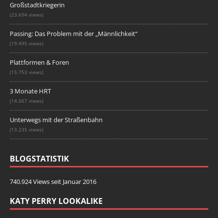
Großstadtkriegerin
(23.604 views)
Passing: Das Problem mit der „Männlichkeit“
(19.495 views)
Plattformen & Foren
(15.753 views)
3 Monate HRT
(14.567 views)
Unterwegs mit der Straßenbahn
(13.235 views)
BLOGSTATISTIK
740.924 Views seit Januar 2016
KATY PERRY LOOKALIKE