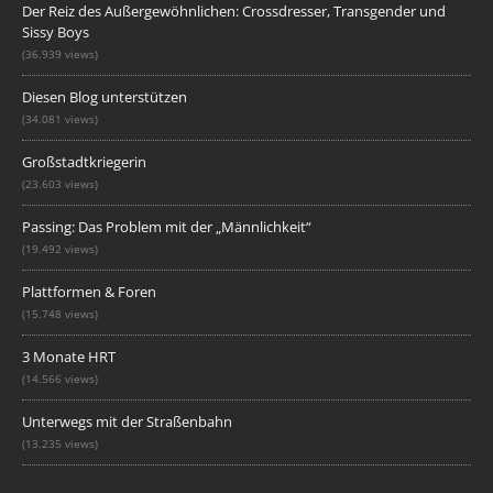
Der Reiz des Außergewöhnlichen: Crossdresser, Transgender und
Sissy Boys
(36.939 views)
Diesen Blog unterstützen
(34.081 views)
Großstadtkriegerin
(23.603 views)
Passing: Das Problem mit der „Männlichkeit“
(19.492 views)
Plattformen & Foren
(15.748 views)
3 Monate HRT
(14.566 views)
Unterwegs mit der Straßenbahn
(13.235 views)