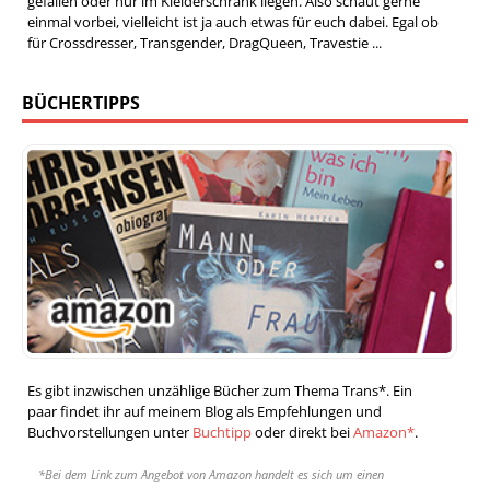
gefallen oder nur im Kleiderschrank liegen. Also schaut gerne
einmal vorbei, vielleicht ist ja auch etwas für euch dabei. Egal ob
für Crossdresser, Transgender, DragQueen, Travestie ...
BÜCHERTIPPS
Es gibt inzwischen unzählige Bücher zum Thema Trans*. Ein
paar findet ihr auf meinem Blog als Empfehlungen und
Buchvorstellungen unter
Buchtipp
oder direkt bei
Amazon*
.
*Bei dem Link zum Angebot von Amazon handelt es sich um einen