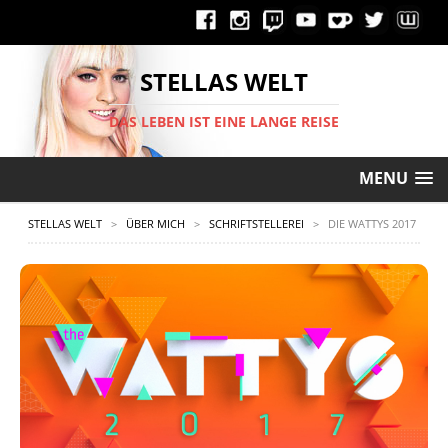
STELLAS WELT
DAS LEBEN IST EINE LANGE REISE
MENU
STELLAS WELT
>
ÜBER MICH
>
SCHRIFTSTELLEREI
>
DIE WATTYS 2017