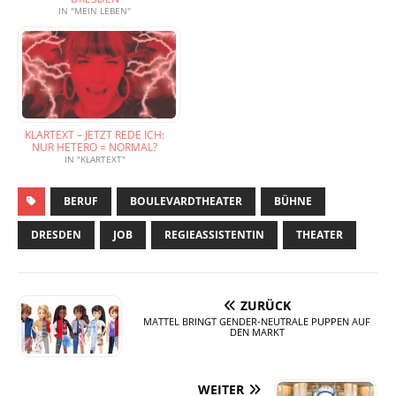
IN "MEIN LEBEN"
KLARTEXT – JETZT REDE ICH:
NUR HETERO = NORMAL?
IN "KLARTEXT"
BERUF
BOULEVARDTHEATER
BÜHNE
DRESDEN
JOB
REGIEASSISTENTIN
THEATER
ZURÜCK
MATTEL BRINGT GENDER-NEUTRALE PUPPEN AUF
DEN MARKT
WEITER