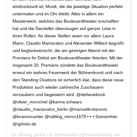
eindrucksvoll ist; Musik, die die jeweilige Situation perfekt
untermalen und im Ohr bleibt. Alles in allem ein
Meisterwerk, welches das Boulevardtheater erschaffen
hat und die Darsteller überzeugen auf ganzer Linie in
ihren Rollen. An dieser Stellen seien vor allem Laura
Mann, Claudio Maniscalco und Alexander Wilbert begrüßt
und beglückwünscht, die am gestrigen Abend mit der
Premiere ihr Debüt am Boulevardtheater feierten. Mit der
insgesamt 20. Premiere zündete das Boulevardtheater
erneut ein wahres Feuerwerk der Bühnenkunst und nach
den Standing Ovations ist sicherlich klar, dass diese neue
Produktion auch wieder zahlreiche Zuschauern
verzaubern und begeistern wird. @stefaniebock
@oliver_morschel @karina.schwarz
@claudio_maniscalco_berlin @manuelkrstanovic
@loravoncartier @rattling_mirror1679 • • • Szenenfoto
@rjphoto.de
Ein Beitrag geteilt von
Bühnenblick
(@buehnenblick) am
Okt 28,