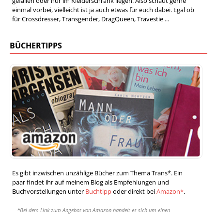
gefallen oder nur im Kleiderschrank liegen. Also schaut gerne
einmal vorbei, vielleicht ist ja auch etwas für euch dabei. Egal ob
für Crossdresser, Transgender, DragQueen, Travestie ...
BÜCHERTIPPS
Es gibt inzwischen unzählige Bücher zum Thema Trans*. Ein
paar findet ihr auf meinem Blog als Empfehlungen und
Buchvorstellungen unter
Buchtipp
oder direkt bei
Amazon*
.
*Bei dem Link zum Angebot von Amazon handelt es sich um einen