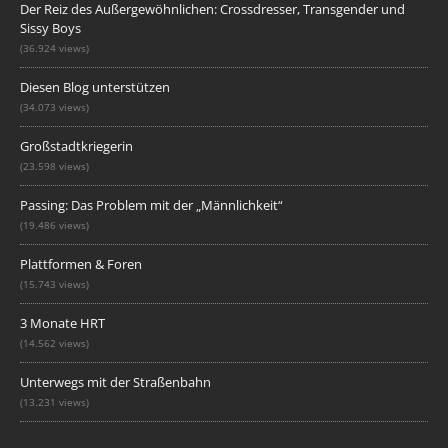
Der Reiz des Außergewöhnlichen: Crossdresser, Transgender und
Sissy Boys
(36.924 views)
Diesen Blog unterstützen
(34.073 views)
Großstadtkriegerin
(23.598 views)
Passing: Das Problem mit der „Männlichkeit“
(19.486 views)
Plattformen & Foren
(15.743 views)
3 Monate HRT
(14.562 views)
Unterwegs mit der Straßenbahn
(13.231 views)