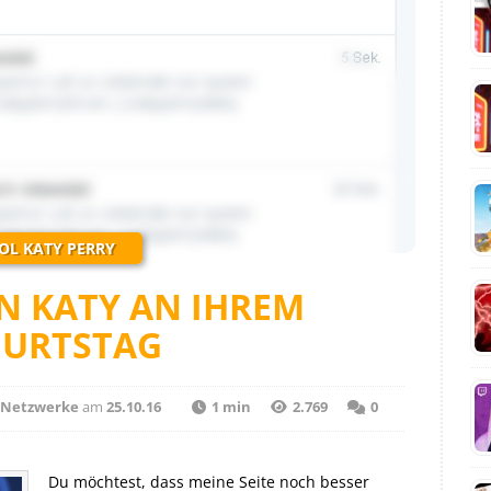
OL KATY PERRY
ON KATY AN IHREM
BURTSTAG
e Netzwerke
am
25.10.16
1 min
2.769
0
Du möchtest, dass meine Seite noch besser