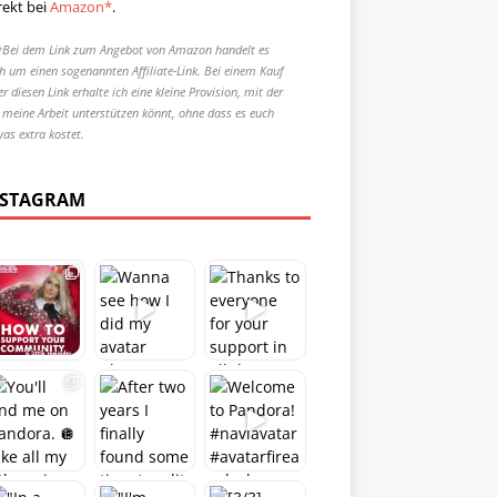
rekt bei
Amazon*
.
*Bei dem Link zum Angebot von Amazon handelt es
ch um einen sogenannten Affiliate-Link. Bei einem Kauf
r diesen Link erhalte ich eine kleine Provision, mit der
r meine Arbeit unterstützen könnt, ohne dass es euch
was extra kostet.
NSTAGRAM