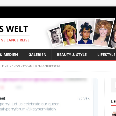
S WELT
INE LANGE REISE
 & MEDIEN
GALERIEN
BEAUTY & STYLE
LIFESTYLE
>
EIN LIKE VON KATY AN IHREM GEBURTSTAG
LE