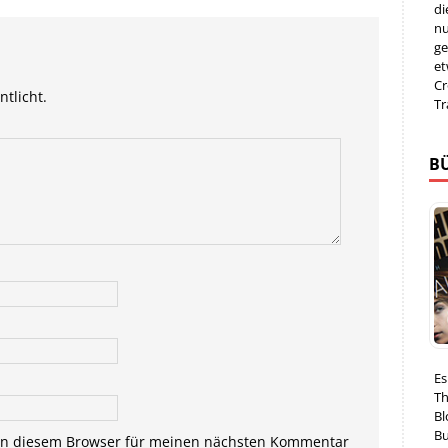
di
nu
ge
et
Cr
ntlicht.
Tr
B
Es
Th
Bl
Bu
in diesem Browser für meinen nächsten Kommentar