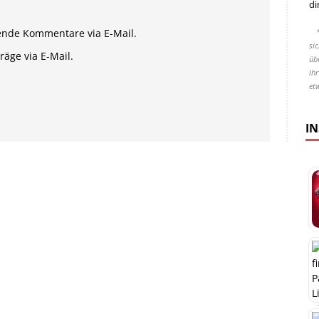
di
ende Kommentare via E-Mail.
si
äge via E-Mail.
übe
ih
et
I