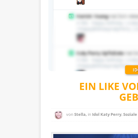
ID
EIN LIKE V
GE
von
Stella,
in
Idol Katy Perry
,
Sozial