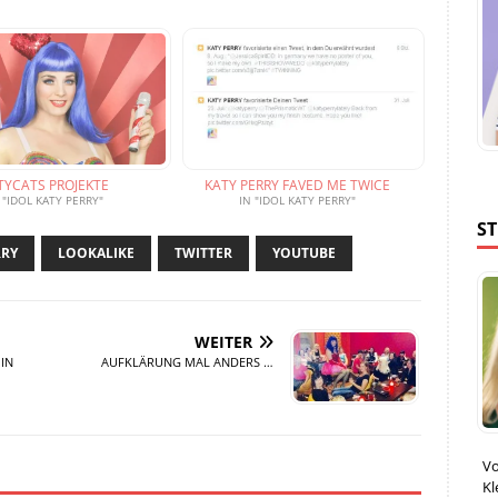
TYCATS PROJEKTE
KATY PERRY FAVED ME TWICE
 "IDOL KATY PERRY"
IN "IDOL KATY PERRY"
S
RRY
LOOKALIKE
TWITTER
YOUTUBE
WEITER
IN
AUFKLÄRUNG MAL ANDERS …
Vo
Kl