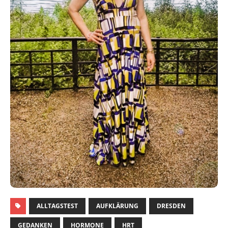
ALLTAGSTEST
AUFKLÄRUNG
DRESDEN
GEDANKEN
HORMONE
HRT