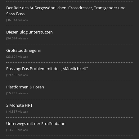
Der Reiz des Außergewöhnlichen: Crossdresser, Transgender und
Sissy Boys
(36.944 views)
Diesen Blog unterstützen
(34.084 views)
Großstadtkriegerin
(23.604 views)
Passing: Das Problem mit der „Männlichkeit“
(19.495 views)
Plattformen & Foren
(15.753 views)
3 Monate HRT
(14.567 views)
Unterwegs mit der Straßenbahn
(13.235 views)