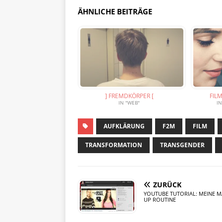
ÄHNLICHE BEITRÄGE
] FREMDKÖRPER [
FILM
IN "WEB"
I
AUFKLÄRUNG
F2M
FILM
TRANSFORMATION
TRANSGENDER
ZURÜCK
YOUTUBE TUTORIAL: MEINE M
UP ROUTINE