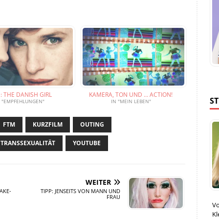
: THE DANISH GIRL
KAMERA, TON UND … ACTION!
S
N "EMPFEHLUNGEN"
IN "MEIN LEBEN"
FTM
KURZFILM
OUTING
TRANSSEXUALITÄT
YOUTUBE
WEITER
AKE-
TIPP: JENSEITS VON MANN UND
FRAU
Vo
Kl