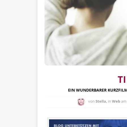
T
EIN WUNDERBARER KURZFILM
von
Stella,
in
Web
a