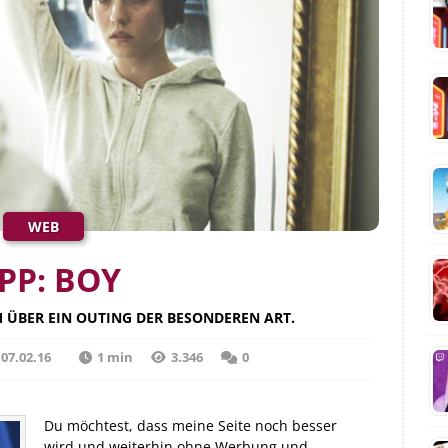
WEB
IPP: BOY
 ÜBER EIN OUTING DER BESONDEREN ART.
m
07.02.16
1 min
3.346
0
Du möchtest, dass meine Seite noch besser
wird und weiterhin ohne Werbung und