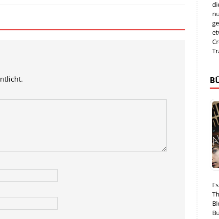
di
nu
ge
et
Cr
Tr
ntlicht.
B
Es
Th
Bl
Bu