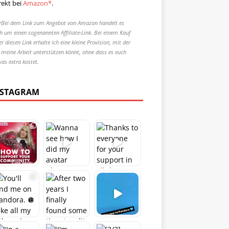
rekt bei
Amazon*
.
*Bei dem Link zum Angebot von Amazon handelt es
ch um einen sogenannten Affiliate-Link. Bei einem Kauf
r diesen Link erhalte ich eine kleine Provision, mit der
r meine Arbeit unterstützen könnt, ohne dass es euch
was extra kostet.
NSTAGRAM