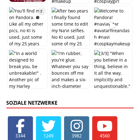
SOZIALE NETZWERKE
3344
1249
3982
4560