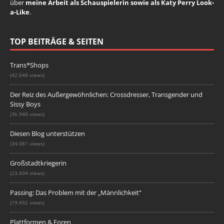
über
meine Arbeit als Schauspielerin sowie als Katy Perry Look-
a-Like
.
TOP BEITRÄGE & SEITEN
Trans*Shops
(42.048 views)
Der Reiz des Außergewöhnlichen: Crossdresser, Transgender und
Sissy Boys
(36.940 views)
Diesen Blog unterstützen
(34.081 views)
Großstadtkriegerin
(23.604 views)
Passing: Das Problem mit der „Männlichkeit“
(19.492 views)
Plattformen & Foren