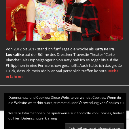
Von 2012 bis 2017 stand ich fünf Tage die Woche als
Katy Perry
Lookalike
auf der Bühne des Dresdner Travestie Theater "Carte
Blanche". Als Doppelgängerin von Katy hab ich es sogar bis auf die
Philippinen in eine Fernsehshow geschafft. Auch hatte ich das große
Glück, dass ich mein Idol vier Mal persönlich treffen konnte.
Mehr
erfahren
Copyright © 2026 | WordPress Theme von
MH Themes
| Child
Datenschutz und Cookies: Diese Website verwendet Cookies. Wenn du
Theme, Design & CSS by Stella |
Datenschutzerklärung
die Website weiterhin nutzt, stimmst du der Verwendung von Cookies zu.
Weitere Informationen, beispielsweise zur Kontrolle von Cookies, findest
du hier:
Datenschutzerklärung