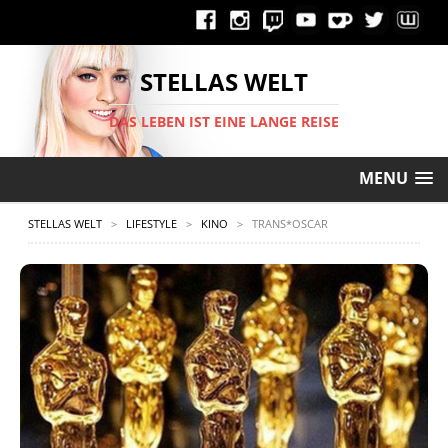
STELLAS WELT
DAS LEBEN IST EINE LANGE REISE
MENU
STELLAS WELT
>
LIFESTYLE
>
KINO
>
TRANS*OSCAR