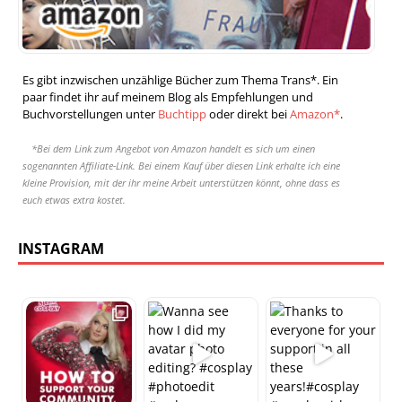
Es gibt inzwischen unzählige Bücher zum Thema Trans*. Ein
paar findet ihr auf meinem Blog als Empfehlungen und
Buchvorstellungen unter
Buchtipp
oder direkt bei
Amazon*
.
*Bei dem Link zum Angebot von Amazon handelt es sich um einen
sogenannten Affiliate-Link. Bei einem Kauf über diesen Link erhalte ich eine
kleine Provision, mit der ihr meine Arbeit unterstützen könnt, ohne dass es
euch etwas extra kostet.
INSTAGRAM