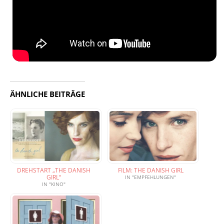
ÄHNLICHE BEITRÄGE
DREHSTART „THE DANISH
FILM: THE DANISH GIRL
GIRL“
IN "EMPFEHLUNGEN"
IN "KINO"