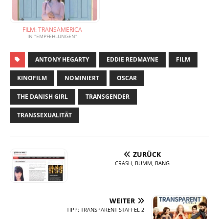
FILM: TRANSAMERICA
IN "EMPFEHLUNGEN"
ANTONY HEGARTY
EDDIE REDMAYNE
FILM
KINOFILM
NOMINIERT
OSCAR
THE DANISH GIRL
TRANSGENDER
TRANSSEXUALITÄT
ZURÜCK
CRASH, BUMM, BANG
WEITER
TIPP: TRANSPARENT STAFFEL 2