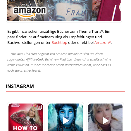
Es gibt inzwischen unzählige Bücher zum Thema Trans*. Ein
paar findet ihr auf meinem Blog als Empfehlungen und
Buchvorstellungen unter
Buchtipp
oder direkt bei
Amazon*
.
*Bei dem Link zum Angebot von Amazon handelt es sich um einen
sogenannten Affiliate-Link. Bei einem Kauf über diesen Link erhalte ich eine
kleine Provision, mit der ihr meine Arbeit unterstützen könnt, ohne dass es
euch etwas extra kostet.
INSTAGRAM