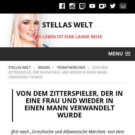
STELLAS WELT
DAS LEBEN IST EINE LANGE REISE
MENU
STELLAS WELT
>
WISSEN
>
TRANS*MÄRCHEN
>
VON DEM
ZITTERSPIELER, DER IN EINE FRAU UND WIEDER IN EINEN MANN
VERWANDELT WURDE
VON DEM ZITTERSPIELER, DER IN
EINE FRAU UND WIEDER IN
EINEN MANN VERWANDELT
WURDE
(frei nach „Griechische und Albanesische Märchen: Von dem