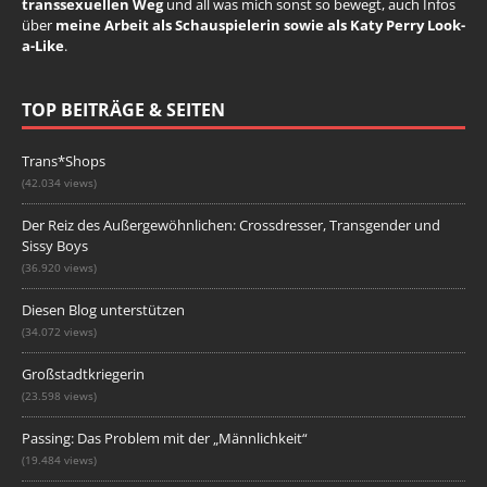
transsexuellen Weg
und all was mich sonst so bewegt, auch Infos
über
meine Arbeit als Schauspielerin sowie als Katy Perry Look-
a-Like
.
TOP BEITRÄGE & SEITEN
Trans*Shops
(42.034 views)
Der Reiz des Außergewöhnlichen: Crossdresser, Transgender und
Sissy Boys
(36.920 views)
Diesen Blog unterstützen
(34.072 views)
Großstadtkriegerin
(23.598 views)
Passing: Das Problem mit der „Männlichkeit“
(19.484 views)