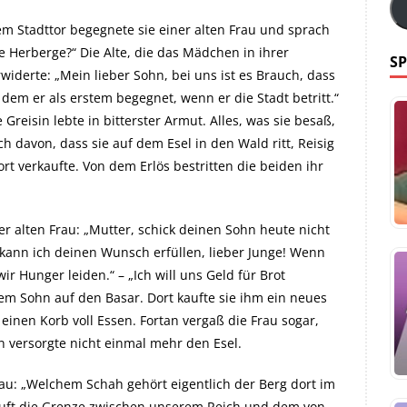
em Stadttor begegnete sie einer alten Frau und sprach
ine Herberge?“ Die Alte, die das Mädchen in ihrer
SP
widerte: „Mein lieber Sohn, bei uns ist es Brauch, dass
em er als erstem begegnet, wenn er die Stadt betritt.“
Greisin lebte in bitterster Armut. Alles, was sie besaß,
ch davon, dass sie auf dem Esel in den Wald ritt, Reisig
rt verkaufte. Von dem Erlös bestritten die beiden ihr
 alten Frau: „Mutter, schick deinen Sohn heute nicht
 kann ich deinen Wunsch erfüllen, lieber Junge! Wenn
ir Hunger leiden.“ – „Ich will uns Geld für Brot
rem Sohn auf den Basar. Dort kaufte sie ihm ein neues
einen Korb voll Essen. Fortan vergaß die Frau sogar,
 versorgte nicht einmal mehr den Esel.
rau: „Welchem Schah gehört eigentlich der Berg dort im
läuft die Grenze zwischen unserem Reich und dem von