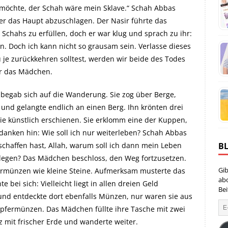
h möchte, der Schah wäre mein Sklave.“ Schah Abbas
er das Haupt abzuschlagen. Der Nasir führte das
Schahs zu erfüllen, doch er war klug und sprach zu ihr:
 Doch ich kann nicht so grausam sein. Verlasse dieses
 je zurückkehren solltest, werden wir beide des Todes
ir das Mädchen.
begab sich auf die Wanderung. Sie zog über Berge,
und gelangte endlich an einen Berg. Ihn krönten drei
wie künstlich erschienen. Sie erklomm eine der Kuppen,
edanken hin: Wie soll ich nur weiterleben? Schah Abbas
B
schaffen hast, Allah, warum soll ich dann mein Leben
 legen? Das Mädchen beschloss, den Weg fortzusetzen.
Gib
lbermünzen wie kleine Steine. Aufmerksam musterte das
ab
ei sich: Vielleicht liegt in allen dreien Geld
Bei
 und entdeckte dort ebenfalls Münzen, nur waren sie aus
Kupfermünzen. Das Mädchen füllte ihre Tasche mit zwei
 mit frischer Erde und wanderte weiter.