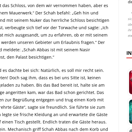
di
ist das Schloss, von dem wir vernommen haben, aber es
seinem Mauerwerk.“ Der Schah befahl: „Geh hin und
si
und mit seinem Nuker das herrliche Schloss besichtigen
übe
t, verbeugte sich tief vor der Torwache und sagte: „Ich
ih
at mich ausgesandt, um zu erfahren, ob er mit seinem
et
ir werden unseren Gebieter um Erlaubnis fragen.“ Der
d meldete: „Schah Abbas ist mit seinem Nasir
I
t, den Palast besichtigen.“
s dachte bei sich: Natürlich, es soll mir recht sein.
ten! Doch sag ihm, dass es bei uns Sitte ist, keinen
eladen zu haben. Bis das Bad bereit ist, halte sie am
ge angeritten kam, war das Bad schon gerichtet. Das
en zur Begrüßung entgegen und trug einen Korb mit
ehrte Gäste“, sagte sie freundlich. Sie führte sie zum
legte sie frische Kleidung an und erwartete die Gäste
einen Tisch gestellt. Endlich traten die Gäste heraus.
e ein. Mechanisch griff Schah Abbas nach dem Korb und