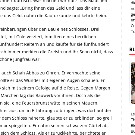
hundert Kurusch. Was machen wir nur?“ Das Mädchen
di
nd sagte: „Bring ihnen das Geld und lass dir eine
nu
ge
hlte das Geld, nahm die Kaufurkunde und kehrte heim.
et
Cr
reinbarungen über den Bau eines Schlosses. Drei
Tr
et, mit Gold verziert, inmitten eines herrlichen
nfhundert Reitern an und kaufte für sie fünfhundert
B
och immer merkten die Greisin und ihr Sohn nicht, dass
schöne Jungfrau war.
 auch Schah Abbas zu Ohren. Er vermochte seine
llte er das Wunder mit eigenen Augen schauen. Er
b sich mit seinem Gefolge auf die Reise. Gegen Morgen
im Märchen lag das Bauwerk vor ihnen. Doch als die
en sie, eine Feuersbrunst wüte in seinen Mauern.
hter aus, um in Erfahrung zu bringen, was dort auf der
Es
 dem Schloss näherte, glaubte er zu erblinden, so grell
Th
Bl
mor spiegelten. Er nahm seinen schwarzen Gürtel ab,
Bu
ich dem Schloss. Als er zurückkehrte, berichtete er