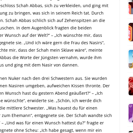
eschloss Schah Abbas, sich zu verkleiden, und ging mit
ung zu bringen, was sich in seinem Reich tat. Durch
fen. Schah Abbas schlich sich auf Zehenspitzen an die
uschen. In dem Augenblick fragten die beiden
ter Wunsch auf der Welt?“ – „Ich wünschte mir, dass
egnete sie. „Und ich wäre gern die Frau des Nasirs“,
schte mir, dass der Schah mein Sklave wäre“, meinte
h Abbas die Worte der Jüngsten vernahm, wurde ihm
us und ging mit dem Nasir von dannen.
nen Nuker nach den drei Schwestern aus. Sie wurden
einen Nasiren umgeben, aufweichen Kissen thronte. Der
hen Wunsch hast du gestern Abend geäußert?“ – „Ich
 wünschte“, erwiderte sie. „Schön, ich werde dich
die mittlere Schwester. „Was hauest du für einen
r zum Ehemann“, entgegnete sie. Der Schah wandte sich
 – „Und was für einen Wunsch hattest du?“ fragte er
gegnete ohne Scheu: „Ich habe gesagt, wenn mir ein