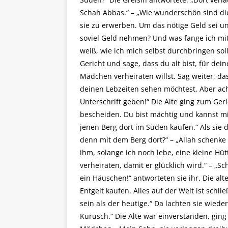
Schah Abbas.“ – „Wie wunderschön sind di
sie zu erwerben. Um das nötige Geld sei un
soviel Geld nehmen? Und was fange ich mi
weiß, wie ich mich selbst durchbringen sol
Gericht und sage, dass du alt bist, für d
Mädchen verheiraten willst. Sag weiter, d
deinen Lebzeiten sehen möchtest. Aber ach
Unterschrift geben!“ Die Alte ging zum Ger
bescheiden. Du bist mächtig und kannst mi
jenen Berg dort im Süden kaufen.“ Als sie d
denn mit dem Berg dort?“ – „Allah schenk
ihm, solange ich noch lebe, eine kleine 
verheiraten, damit er glücklich wird.“ – „
ein Häuschen!“ antworteten sie ihr. Die alt
Entgelt kaufen. Alles auf der Welt ist schl
sein als der heutige.“ Da lachten sie wiede
Kurusch.“ Die Alte war einverstanden, gin