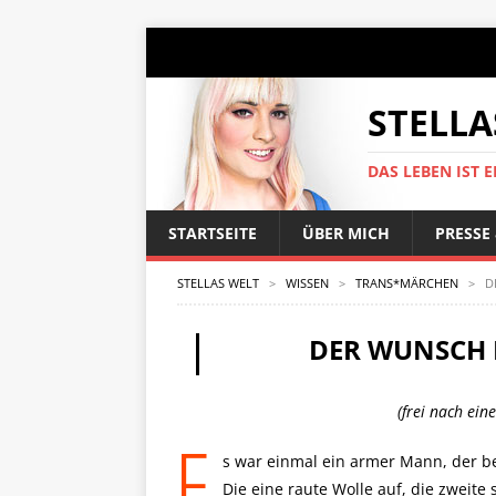
STELLA
DAS LEBEN IST E
STARTSEITE
ÜBER MICH
PRESSE
STELLAS WELT
>
WISSEN
>
TRANS*MÄRCHEN
>
D
DER WUNSCH 
(frei nach ei
E
s war einmal ein armer Mann, der be
Die eine raute Wolle auf, die zweite s