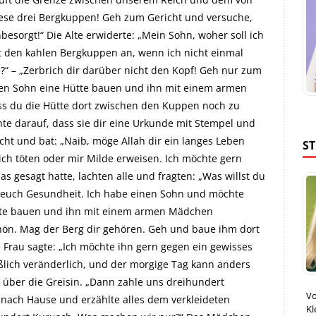
ese drei Bergkuppen! Geh zum Gericht und versuche,
besorgt!“ Die Alte erwiderte: „Mein Sohn, woher soll ich
t den kahlen Bergkuppen an, wenn ich nicht einmal
l?“ – „Zerbrich dir darüber nicht den Kopf! Geh nur zum
einen Sohn eine Hütte bauen und ihn mit einem armen
ass du die Hütte dort zwischen den Kuppen noch zu
te darauf, dass sie dir eine Urkunde mit Stempel und
icht und bat: „Naib, möge Allah dir ein langes Leben
S
ch töten oder mir Milde erweisen. Ich möchte gern
as gesagt hatte, lachten alle und fragten: „Was willst du
e euch Gesundheit. Ich habe einen Sohn und möchte
Hütte bauen und ihn mit einem armen Mädchen
Schön. Mag der Berg dir gehören. Geh und baue ihm dort
e Frau sagte: „Ich möchte ihn gern gegen ein gewisses
ießlich veränderlich, und der morgige Tag kann anders
r über die Greisin. „Dann zahle uns dreihundert
Vo
g nach Hause und erzählte alles dem verkleideten
Kl