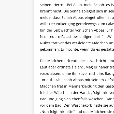
seinem Herrn: „Bei Allah, mein Schah, es 
brennt nicht. Die Sonne spiegelt sich in 
melde, dass Schah Abbas eingetroffen ist 
will.“ Der Nuker ging geradewegs zum Palas
bin der Leibwächter von Schah Abbas. Er h
Nasir euern Palast besichtigen darf.“ – „W
Nuker trat vor das verkleidete Mädchen un
gekommen. Er möchte, wenn du es gestattes
Das Mädchen erfreute diese Nachricht, und e
Laut aber ordnete sie an: „Mag er näher tre
vorzulassen, ohne ihn zuvor nicht ins Bad g
Tor auf.“ Als Schah Abbas mit seinem Gefol
Mädchen trat in Männerkleidung den Gäst
frischer Wäsche in der Hand. „Folgt mir, ver
Bad und ging sich ebenfalls waschen. Dann 
vor dem Bad. Den Wäschekorb hatte sie auf 
„Nun folgt mir bitte“, lud das Mädchen si