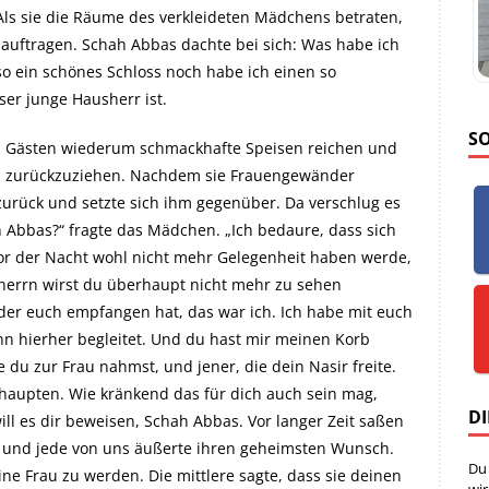
. Als sie die Räume des verkleideten Mädchens betraten,
e auftragen. Schah Abbas dachte bei sich: Was habe ich
 so ein schönes Schloss noch habe ich einen so
er junge Hausherr ist.
S
n Gästen wiederum schmackhafte Speisen reichen und
nn zurückzuziehen. Nachdem sie Frauengewänder
zurück und setzte sich ihm gegenüber. Da verschlug es
 Abbas?“ fragte das Mädchen. „Ich bedaure, dass sich
or der Nacht wohl nicht mehr Gelegenheit haben werde,
herrn wirst du überhaupt nicht mehr zu sehen
er euch empfangen hat, das war ich. Ich habe mit euch
n hierher begleitet. Und du hast mir meinen Korb
e du zur Frau nahmst, und jener, die dein Nasir freite.
thaupten. Wie kränkend das für dich auch sein mag,
DI
will es dir beweisen, Schah Abbas. Vor langer Zeit saßen
, und jede von uns äußerte ihren geheimsten Wunsch.
Du
ne Frau zu werden. Die mittlere sagte, dass sie deinen