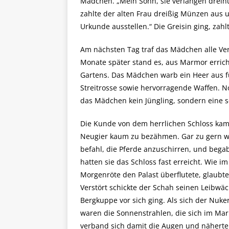
Mädchen. „Mein Sohn, sie verlangen drei
zahlte der alten Frau dreißig Münzen aus u
Urkunde ausstellen.“ Die Greisin ging, za
Am nächsten Tag traf das Mädchen alle Ve
Monate später stand es, aus Marmor erricht
Gartens. Das Mädchen warb ein Heer aus fü
Streitrosse sowie hervorragende Waffen. N
das Mädchen kein Jüngling, sondern eine 
Die Kunde von dem herrlichen Schloss kam
Neugier kaum zu bezähmen. Gar zu gern wo
befahl, die Pferde anzuschirren, und bega
hatten sie das Schloss fast erreicht. Wie 
Morgenröte den Palast überflutete, glaubt
Verstört schickte der Schah seinen Leibwäc
Bergkuppe vor sich ging. Als sich der Nuker
waren die Sonnenstrahlen, die sich im Mar
verband sich damit die Augen und näherte s