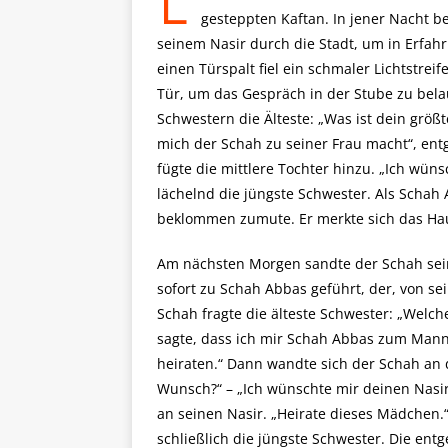
gesteppten Kaftan. In jener Nacht b
seinem Nasir durch die Stadt, um in Erfahr
einen Türspalt fiel ein schmaler Lichtstrei
Tür, um das Gespräch in der Stube zu bela
Schwestern die Älteste: „Was ist dein größ
mich der Schah zu seiner Frau macht“, entg
fügte die mittlere Tochter hinzu. „Ich wün
lächelnd die jüngste Schwester. Als Scha
beklommen zumute. Er merkte sich das Ha
Am nächsten Morgen sandte der Schah sei
sofort zu Schah Abbas geführt, der, von s
Schah fragte die älteste Schwester: „Welc
sagte, dass ich mir Schah Abbas zum Manne
heiraten.“ Dann wandte sich der Schah an 
Wunsch?“ – „Ich wünschte mir deinen Nasi
an seinen Nasir. „Heirate dieses Mädchen.“
schließlich die jüngste Schwester. Die ent