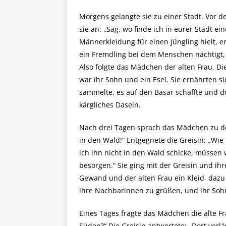
Morgens gelangte sie zu einer Stadt. Vor d
sie an: „Sag, wo finde ich in eurer Stadt e
Männerkleidung für einen Jüngling hielt, er
ein Fremdling bei dem Menschen nächtigt, d
Also folgte das Mädchen der alten Frau. Die 
war ihr Sohn und ein Esel. Sie ernährten si
sammelte, es auf den Basar schaffte und do
kärgliches Dasein.
Nach drei Tagen sprach das Mädchen zu der
in den Wald!“ Entgegnete die Greisin: „Wie
ich ihn nicht in den Wald schicke, müssen w
besorgen.“ Sie ging mit der Greisin und ih
Gewand und der alten Frau ein Kleid, dazu 
ihre Nachbarinnen zu grüßen, und ihr Sohn
Eines Tages fragte das Mädchen die alte F
Süden?“ Die Greisin antwortete: „Dort ver