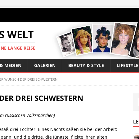
S WELT
INE LANGE REISE
 & MEDIEN
GALERIEN
BEAUTY & STYLE
LIFESTYLE
ER WUNSCH DER DREI SCHWESTERN
DER DREI SCHWESTERN
nem russischen Volksmärchen)
LE
saß drei Töchter. Eines Nachts saßen sie bei der Arbeit:
pann, und die dritte, die Jüngste, flickte ihren alten