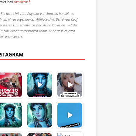
rekt bei
Amazon*
.
*Bei dem Link zum Angebot von Amazon handelt es
ch um einen sogenannten Affiliate-Link. Bei einem Kauf
r diesen Link erhalte ich eine kleine Provision, mit der
r meine Arbeit unterstützen könnt, ohne dass es euch
was extra kostet.
NSTAGRAM