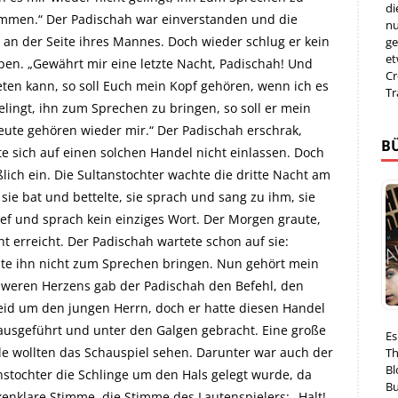
di
ekommen.“ Der Padischah war einverstanden und die
nu
 an der Seite ihres Mannes. Doch wieder schlug er kein
ge
et
pen. „Gewährt mir eine letzte Nacht, Padischah! Und
Cr
eten kann, so soll Euch mein Kopf gehören, wenn ich es
Tr
lingt, ihn zum Sprechen zu bringen, so soll er mein
eute gehören wieder mir.“ Der Padischah erschrak,
B
te sich auf einen solchen Handel nicht einlassen. Doch
lich ein. Die Sultanstochter wachte die dritte Nacht am
sie bat und bettelte, sie sprach und sang zu ihm, sie
lief und sprach kein einziges Wort. Der Morgen graute,
ht erreicht. Der Padischah wartete schon auf sie:
nnte ihn nicht zum Sprechen bringen. Nun gehört mein
hweren Herzens gab der Padischah den Befehl, den
leid um den jungen Herrn, doch er hatte diesen Handel
ausgeführt und unter den Galgen gebracht. Eine große
Es
e wollten das Schauspiel sehen. Darunter war auch der
Th
Bl
nstochter die Schlinge um den Hals gelegt wurde, da
Bu
kenklare Stimme, die Stimme des Lautenspielers: „Halt!