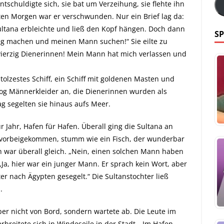
tschuldigte sich, sie bat um Verzeihung, sie flehte ihn
en Morgen war er verschwunden. Nur ein Brief lag da:
 Sultana erbleichte und ließ den Kopf hängen. Doch dann
SP
Weg machen und meinen Mann suchen!“ Sie eilte zu
d vierzig Dienerinnen! Mein Mann hat mich verlassen und
stolzestes Schiff, ein Schiff mit goldenen Masten und
 zog Männerkleider an, die Dienerinnen wurden als
g segelten sie hinaus aufs Meer.
r Jahr, Hafen für Hafen. Überall ging die Sultana an
n vorbeigekommen, stumm wie ein Fisch, der wunderbar
h war überall gleich. „Nein, einen solchen Mann haben
„Ja, hier war ein junger Mann. Er sprach kein Wort, aber
er nach Ägypten gesegelt.“ Die Sultanstochter ließ
.
aber nicht von Bord, sondern wartete ab. Die Leute im
breitete sich in Windeseile in der Stadt. „Im Hafen