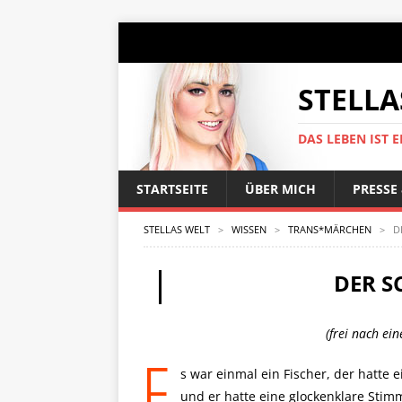
STELLA
DAS LEBEN IST E
STARTSEITE
ÜBER MICH
PRESSE
STELLAS WELT
>
WISSEN
>
TRANS*MÄRCHEN
>
D
DER S
(frei nach ei
E
s war einmal ein Fischer, der hatte 
und er hatte eine glockenklare Stimme