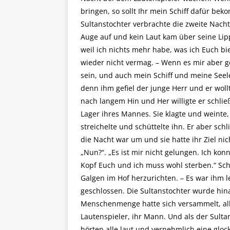
bringen, so sollt Ihr mein Schiff dafür b
Sultanstochter verbrachte die zweite Nacht
Auge auf und kein Laut kam über seine Lip
weil ich nichts mehr habe, was ich Euch bi
wieder nicht vermag. – Wenn es mir aber ge
sein, und auch mein Schiff und meine Seel
denn ihm gefiel der junge Herr und er woll
nach langem Hin und Her willigte er schließ
Lager ihres Mannes. Sie klagte und weinte, 
streichelte und schüttelte ihn. Er aber sch
die Nacht war um und sie hatte ihr Ziel nic
„Nun?“. „Es ist mir nicht gelungen. Ich ko
Kopf Euch und ich muss wohl sterben.“ Sc
Galgen im Hof herzurichten. – Es war ihm 
geschlossen. Die Sultanstochter wurde hin
Menschenmenge hatte sich versammelt, all
Lautenspieler, ihr Mann. Und als der Sulta
hörten alle laut und vernehmlich eine gloc