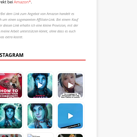
rekt bei
Amazon*
.
*Bei dem Link zum Angebot von Amazon handelt es
ch um einen sogenannten Affiliate-Link. Bei einem Kauf
r diesen Link erhalte ich eine kleine Provision, mit der
r meine Arbeit unterstützen könnt, ohne dass es euch
was extra kostet.
NSTAGRAM