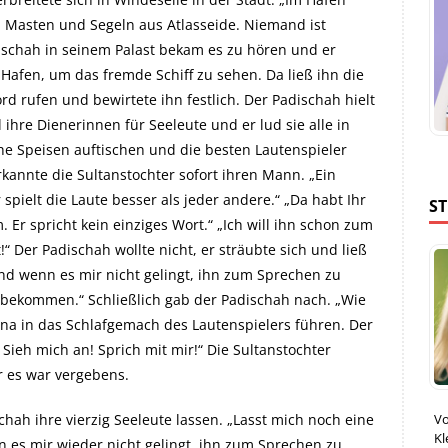
nen Masten und Segeln aus Atlasseide. Niemand ist
schah in seinem Palast bekam es zu hören und er
Hafen, um das fremde Schiff zu sehen. Da ließ ihn die
rd rufen und bewirtete ihn festlich. Der Padischah hielt
hre Dienerinnen für Seeleute und er lud sie alle in
iche Speisen auftischen und die besten Lautenspieler
rkannte die Sultanstochter sofort ihren Mann. „Ein
spielt die Laute besser als jeder andere.“ „Da habt Ihr
S
. Er spricht kein einziges Wort.“ „Ich will ihn schon zum
“ Der Padischah wollte nicht, er sträubte sich und ließ
 und wenn es mir nicht gelingt, ihn zum Sprechen zu
te bekommen.“ Schließlich gab der Padischah nach. „Wie
ltana in das Schlafgemach des Lautenspielers führen. Der
. Sieh mich an! Sprich mit mir!“ Die Sultanstochter
er es war vergebens.
h ihre vierzig Seeleute lassen. „Lasst mich noch eine
Vo
Kl
 es mir wieder nicht gelingt, ihn zum Sprechen zu