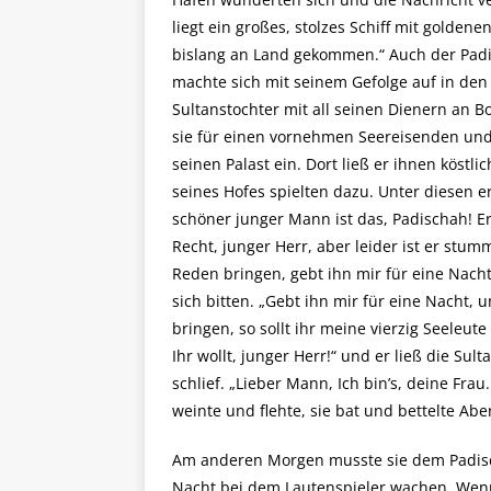
liegt ein großes, stolzes Schiff mit golde
bislang an Land gekommen.“ Auch der Padi
machte sich mit seinem Gefolge auf in den 
Sultanstochter mit all seinen Dienern an Bo
sie für einen vornehmen Seereisenden und i
seinen Palast ein. Dort ließ er ihnen köstl
seines Hofes spielten dazu. Unter diesen e
schöner junger Mann ist das, Padischah! Er 
Recht, junger Herr, aber leider ist er stumm
Reden bringen, gebt ihn mir für eine Nacht!
sich bitten. „Gebt ihn mir für eine Nacht,
bringen, so sollt ihr meine vierzig Seeleu
Ihr wollt, junger Herr!“ und er ließ die Su
schlief. „Lieber Mann, Ich bin’s, deine Frau
weinte und flehte, sie bat und bettelte Ab
Am anderen Morgen musste sie dem Padischa
Nacht bei dem Lautenspieler wachen. Wenn