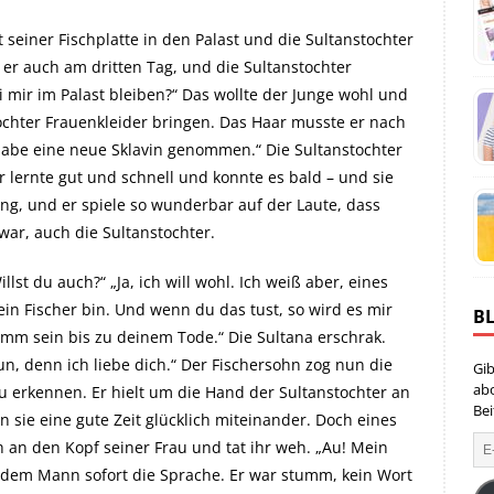
seiner Fischplatte in den Palast und die Sultanstochter
 er auch am dritten Tag, und die Sultanstochter
ei mir im Palast bleiben?“ Das wollte der Junge wohl und
stochter Frauenkleider bringen. Das Haar musste er nach
 habe eine neue Sklavin genommen.“ Die Sultanstochter
 lernte gut und schnell und konnte es bald – und sie
ang, und er spiele so wunderbar auf der Laute, dass
war, auch die Sultanstochter.
illst du auch?“ „Ja, ich will wohl. Ich weiß aber, eines
ein Fischer bin. Und wenn du das tust, so wird es mir
B
mm sein bis zu deinem Tode.“ Die Sultana erschrak.
un, denn ich liebe dich.“ Der Fischersohn zog nun die
Gib
ab
u erkennen. Er hielt um die Hand der Sultanstochter an
Bei
n sie eine gute Zeit glücklich miteinander. Doch eines
 an den Kopf seiner Frau und tat ihr weh. „Au! Mein
es dem Mann sofort die Sprache. Er war stumm, kein Wort