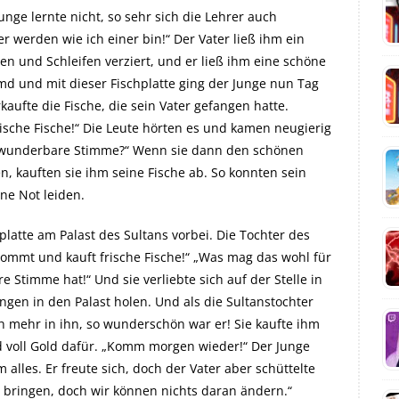
nge lernte nicht, so sehr sich die Lehrer auch
 werden wie ich einer bin!“ Der Vater ließ ihm ein
n und Schleifen verziert, und er ließ ihm eine schöne
md und mit dieser Fischplatte ging der Junge nun Tag
aufte die Fische, die sein Vater gefangen hatte.
rische Fische!“ Die Leute hörten es und kamen neugierig
e wunderbare Stimme?“ Wenn sie dann den schönen
n, kauften sie ihm seine Fische ab. So konnten sein
ne Not leiden.
platte am Palast des Sultans vorbei. Die Tochter des
 Kommt und kauft frische Fische!“ „Was mag das wohl für
re Stimme hat!“ Und sie verliebte sich auf der Stelle in
gen in den Palast holen. Und als die Sultanstochter
ch mehr in ihn, so wunderschön war er! Sie kaufte ihm
d voll Gold dafür. „Komm morgen wieder!“ Der Junge
 alles. Er freute sich, doch der Vater aber schüttelte
s bringen, doch wir können nichts daran ändern.“