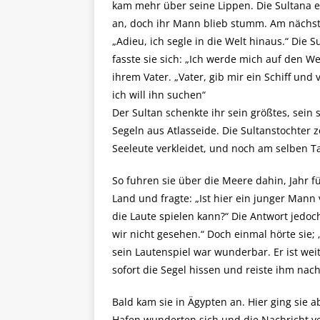
kam mehr über seine Lippen. Die Sultana en
an, doch ihr Mann blieb stumm. Am nächst
„Adieu, ich segle in die Welt hinaus.“ Die
fasste sie sich: „Ich werde mich auf den 
ihrem Vater. „Vater, gib mir ein Schiff un
ich will ihn suchen“
Der Sultan schenkte ihr sein größtes, sein 
Segeln aus Atlasseide. Die Sultanstochter
Seeleute verkleidet, und noch am selben Ta
So fuhren sie über die Meere dahin, Jahr fü
Land und fragte: „Ist hier ein junger Man
die Laute spielen kann?“ Die Antwort jedoc
wir nicht gesehen.“ Doch einmal hörte sie; 
sein Lautenspiel war wunderbar. Er ist weit
sofort die Segel hissen und reiste ihm nach
Bald kam sie in Ägypten an. Hier ging sie 
Hafen wunderten sich und die Nachricht ver