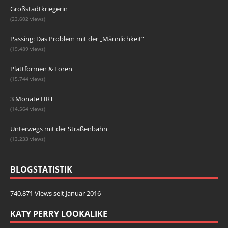
Großstadtkriegerin
(23.602 views)
Passing: Das Problem mit der „Männlichkeit“
(19.489 views)
Plattformen & Foren
(15.744 views)
3 Monate HRT
(14.564 views)
Unterwegs mit der Straßenbahn
(13.233 views)
BLOGSTATISTIK
740.871 Views seit Januar 2016
KATY PERRY LOOKALIKE