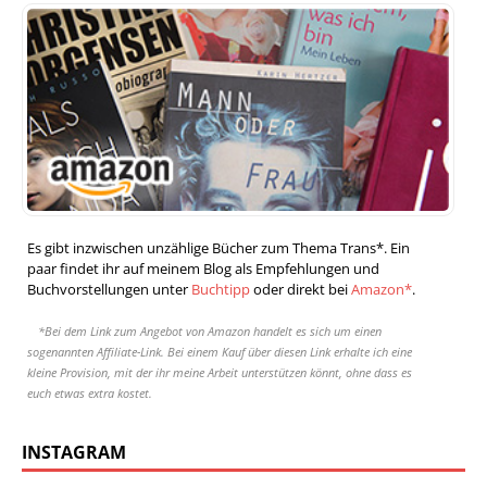
Es gibt inzwischen unzählige Bücher zum Thema Trans*. Ein
paar findet ihr auf meinem Blog als Empfehlungen und
Buchvorstellungen unter
Buchtipp
oder direkt bei
Amazon*
.
*Bei dem Link zum Angebot von Amazon handelt es sich um einen
sogenannten Affiliate-Link. Bei einem Kauf über diesen Link erhalte ich eine
kleine Provision, mit der ihr meine Arbeit unterstützen könnt, ohne dass es
euch etwas extra kostet.
INSTAGRAM