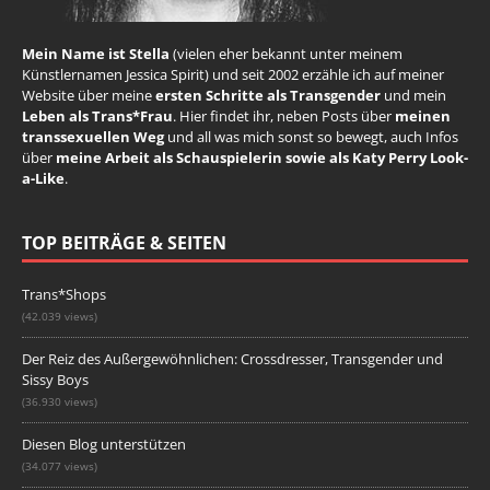
Mein Name ist Stella
(vielen eher bekannt unter meinem
Künstlernamen Jessica Spirit) und seit 2002 erzähle ich auf meiner
Website über meine
ersten Schritte als Transgender
und mein
Leben als Trans*Frau
. Hier findet ihr, neben Posts über
meinen
transsexuellen Weg
und all was mich sonst so bewegt, auch Infos
über
meine Arbeit als Schauspielerin sowie als Katy Perry Look-
a-Like
.
TOP BEITRÄGE & SEITEN
Trans*Shops
(42.039 views)
Der Reiz des Außergewöhnlichen: Crossdresser, Transgender und
Sissy Boys
(36.930 views)
Diesen Blog unterstützen
(34.077 views)