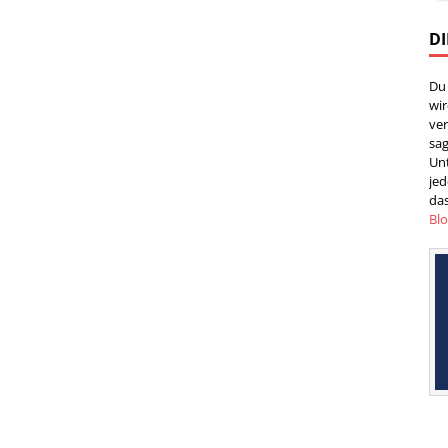
DI
Du
wi
ver
sag
Un
jed
das
Bl