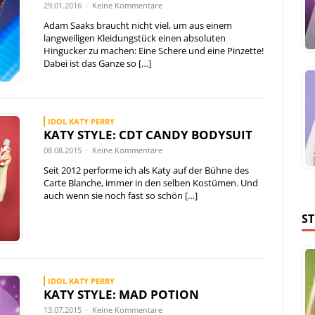
29.01.2016 · Keine Kommentare
Adam Saaks braucht nicht viel, um aus einem
langweiligen Kleidungstück einen absoluten
Hingucker zu machen: Eine Schere und eine Pinzette!
Dabei ist das Ganze so
[…]
IDOL KATY PERRY
KATY STYLE: CDT CANDY BODYSUIT
08.08.2015 · Keine Kommentare
Seit 2012 performe ich als Katy auf der Bühne des
Carte Blanche, immer in den selben Kostümen. Und
auch wenn sie noch fast so schön
[…]
S
IDOL KATY PERRY
KATY STYLE: MAD POTION
13.07.2015 · Keine Kommentare