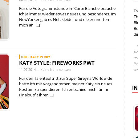
Für die Autogrammstunde im Carte Blanche brauche
Es
ich ja immer wieder etwas neues und besonderes. Im
Th
NewYorker gab es Netzkleider und die erinnerten
Bl
mich an
[…]
Bu
di
si
IDOL KATY PERRY
übe
KATY STYLE: FIREWORKS PWT
ih
et
11.07.2014 · Keine Kommentare
Für den Talentauftritt zur Super Sireyna Worldwide
hatte ich mir vorgenommen meiner Katy ein neues
I
Kostüm zu spendieren. Ich entschied mich für ihr
Finaloutfit ihrer
[…]