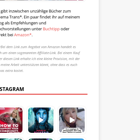
 gibt inzwischen unzählige Bücher zum
ema Trans*. Ein paar findet ihr auf meinem
og als Empfehlungen und
chvorstellungen unter
Buchtipp
oder
rekt bei
Amazon*
.
*Bei dem Link zum Angebot von Amazon handelt es
ch um einen sogenannten Affiliate-Link. Bei einem Kauf
r diesen Link erhalte ich eine kleine Provision, mit der
r meine Arbeit unterstützen könnt, ohne dass es euch
was extra kostet.
NSTAGRAM