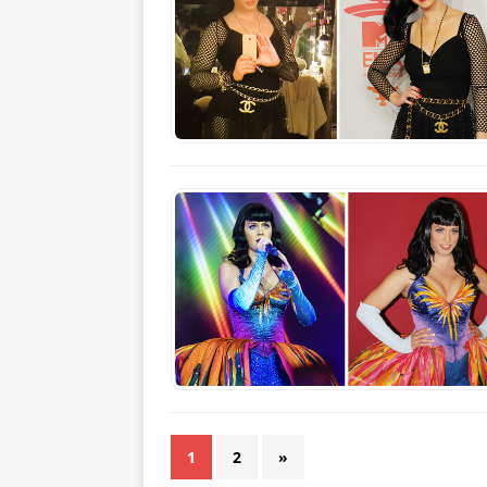
1
2
»