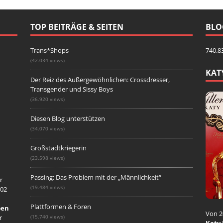
TOP BEITRÄGE & SEITEN
BLO
Trans*Shops
740.8
(42.034 views)
KAT
Der Reiz des Außergewöhnlichen: Crossdresser,
Transgender und Sissy Boys
(36.920 views)
Diesen Blog unterstützen
(34.070 views)
Großstadtkriegerin
(23.598 views)
Passing: Das Problem mit der „Männlichkeit“
r
(19.484 views)
002
Plattformen & Foren
ben
Von 2
r
(15.740 views)
Katy 