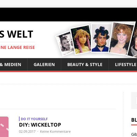
S WELT
INE LANGE REISE
 & MEDIEN
GALERIEN
BEAUTY & STYLE
LIFESTYLE
B
DO IT YOURSELF
DIY: WICKELTOP
02.09.2017 · Keine Kommentare
Gib