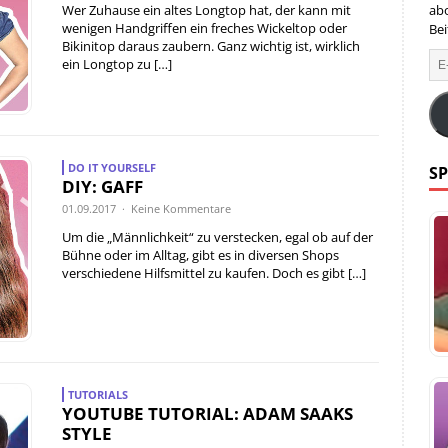
ab
Wer Zuhause ein altes Longtop hat, der kann mit
wenigen Handgriffen ein freches Wickeltop oder
Bei
Bikinitop daraus zaubern. Ganz wichtig ist, wirklich
ein Longtop zu
[…]
DO IT YOURSELF
SP
DIY: GAFF
01.09.2017 · Keine Kommentare
Um die „Männlichkeit“ zu verstecken, egal ob auf der
Bühne oder im Alltag, gibt es in diversen Shops
verschiedene Hilfsmittel zu kaufen. Doch es gibt
[…]
TUTORIALS
YOUTUBE TUTORIAL: ADAM SAAKS
STYLE