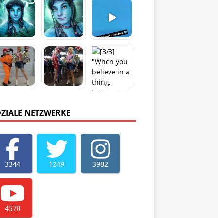
OZIALE NETZWERKE
3344
1249
3982
4570