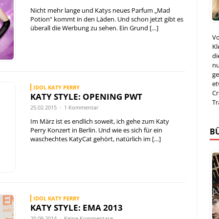
Nicht mehr lange und Katys neues Parfum „Mad
Potion“ kommt in den Läden. Und schon jetzt gibt es
überall die Werbung zu sehen. Ein Grund
[…]
Vo
Kl
di
nu
ge
et
IDOL KATY PERRY
Cr
KATY STYLE: OPENING PWT
Tr
25.02.2015 · 1 Kommentar
Im März ist es endlich soweit, ich gehe zum Katy
Perry Konzert in Berlin. Und wie es sich für ein
B
waschechtes KatyCat gehört, natürlich im
[…]
IDOL KATY PERRY
KATY STYLE: EMA 2013
20.09.2014 · Keine Kommentare