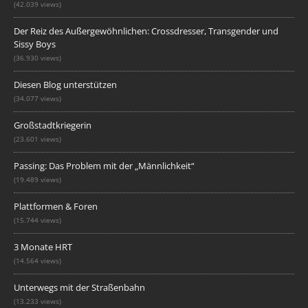
(42.039 views)
Der Reiz des Außergewöhnlichen: Crossdresser, Transgender und
Sissy Boys
(36.930 views)
Diesen Blog unterstützen
(34.077 views)
Großstadtkriegerin
(23.601 views)
Passing: Das Problem mit der „Männlichkeit“
(19.489 views)
Plattformen & Foren
(15.744 views)
3 Monate HRT
(14.564 views)
Unterwegs mit der Straßenbahn
(13.233 views)