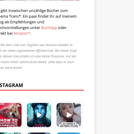
 gibt inzwischen unzählige Bücher zum
ema Trans*. Ein paar findet ihr auf meinem
og als Empfehlungen und
chvorstellungen unter
Buchtipp
oder
rekt bei
Amazon*
.
*Bei dem Link zum Angebot von Amazon handelt es
ch um einen sogenannten Affiliate-Link. Bei einem Kauf
r diesen Link erhalte ich eine kleine Provision, mit der
r meine Arbeit unterstützen könnt, ohne dass es euch
was extra kostet.
NSTAGRAM