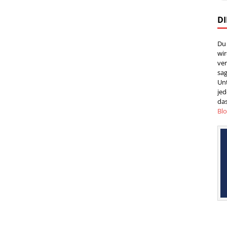
DI
Du
wi
ver
sag
Un
jed
das
Bl