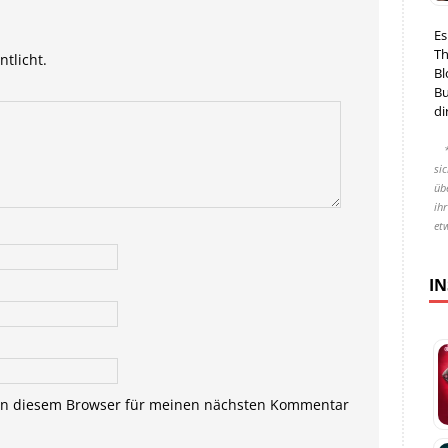
Es
Th
ntlicht.
Bl
Bu
di
si
übe
ih
et
I
in diesem Browser für meinen nächsten Kommentar