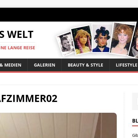
S WELT
INE LANGE REISE
 & MEDIEN
GALERIEN
BEAUTY & STYLE
LIFESTYLE
AFZIMMER02
B
Gib