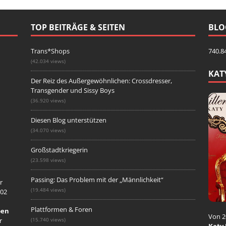
TOP BEITRÄGE & SEITEN
BLO
Trans*Shops
740.8
(42.034 views)
KAT
Der Reiz des Außergewöhnlichen: Crossdresser,
Transgender und Sissy Boys
(36.920 views)
Diesen Blog unterstützen
(34.070 views)
Großstadtkriegerin
(23.598 views)
Passing: Das Problem mit der „Männlichkeit“
r
(19.484 views)
002
Plattformen & Foren
ben
Von 2
r
(15.740 views)
Katy 