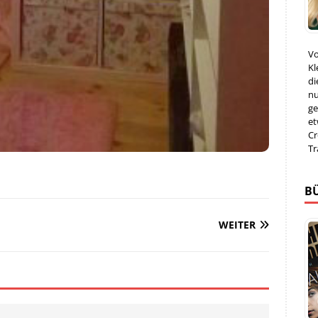
Vo
Kl
di
nu
ge
et
Cr
Tr
B
WEITER