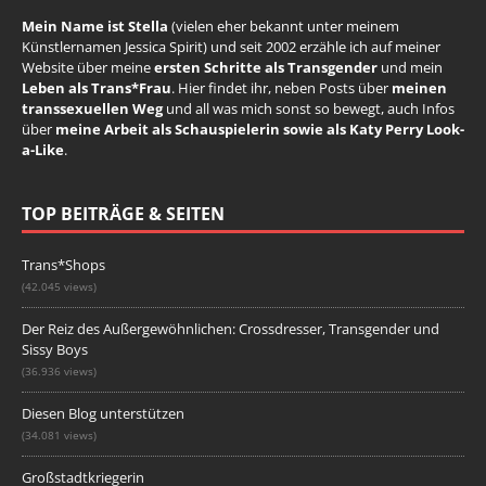
Mein Name ist Stella
(vielen eher bekannt unter meinem
Künstlernamen Jessica Spirit) und seit 2002 erzähle ich auf meiner
Website über meine
ersten Schritte als Transgender
und mein
Leben als Trans*Frau
. Hier findet ihr, neben Posts über
meinen
transsexuellen Weg
und all was mich sonst so bewegt, auch Infos
über
meine Arbeit als Schauspielerin sowie als Katy Perry Look-
a-Like
.
TOP BEITRÄGE & SEITEN
Trans*Shops
(42.045 views)
Der Reiz des Außergewöhnlichen: Crossdresser, Transgender und
Sissy Boys
(36.936 views)
Diesen Blog unterstützen
(34.081 views)
Großstadtkriegerin