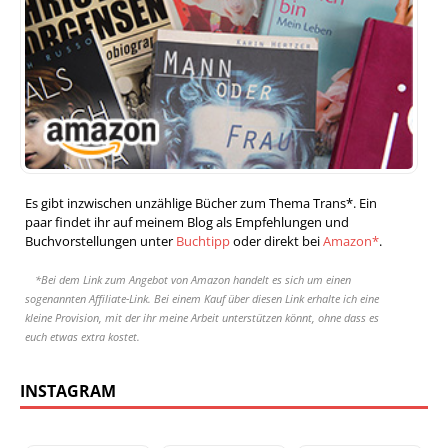
Es gibt inzwischen unzählige Bücher zum Thema Trans*. Ein
paar findet ihr auf meinem Blog als Empfehlungen und
Buchvorstellungen unter
Buchtipp
oder direkt bei
Amazon*
.
*Bei dem Link zum Angebot von Amazon handelt es sich um einen
sogenannten Affiliate-Link. Bei einem Kauf über diesen Link erhalte ich eine
kleine Provision, mit der ihr meine Arbeit unterstützen könnt, ohne dass es
euch etwas extra kostet.
INSTAGRAM