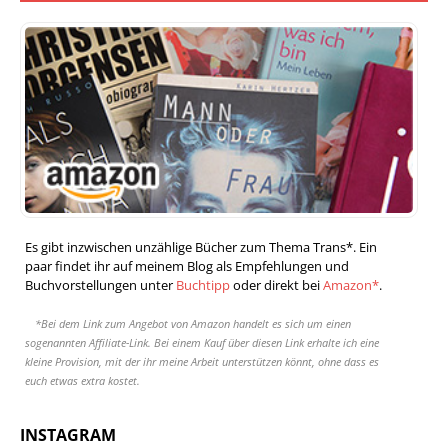
Es gibt inzwischen unzählige Bücher zum Thema Trans*. Ein
paar findet ihr auf meinem Blog als Empfehlungen und
Buchvorstellungen unter
Buchtipp
oder direkt bei
Amazon*
.
*Bei dem Link zum Angebot von Amazon handelt es sich um einen
sogenannten Affiliate-Link. Bei einem Kauf über diesen Link erhalte ich eine
kleine Provision, mit der ihr meine Arbeit unterstützen könnt, ohne dass es
euch etwas extra kostet.
INSTAGRAM