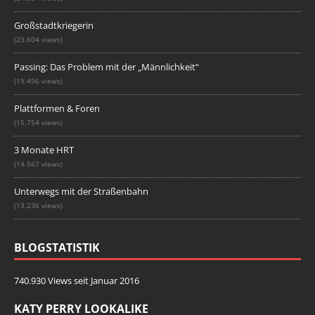
Großstadtkriegerin
(23.604 views)
Passing: Das Problem mit der „Männlichkeit“
(19.496 views)
Plattformen & Foren
(15.754 views)
3 Monate HRT
(14.567 views)
Unterwegs mit der Straßenbahn
(13.236 views)
BLOGSTATISTIK
740.930 Views seit Januar 2016
KATY PERRY LOOKALIKE