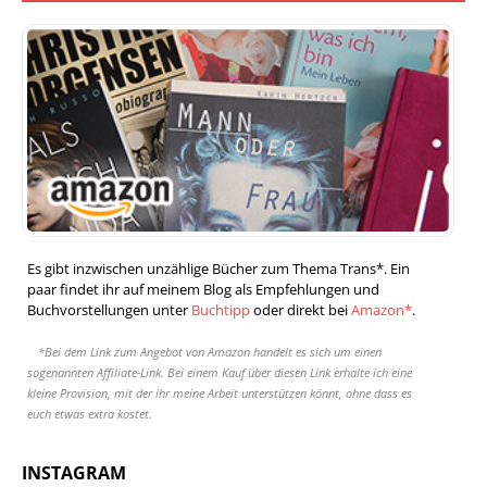
Es gibt inzwischen unzählige Bücher zum Thema Trans*. Ein
paar findet ihr auf meinem Blog als Empfehlungen und
Buchvorstellungen unter
Buchtipp
oder direkt bei
Amazon*
.
*Bei dem Link zum Angebot von Amazon handelt es sich um einen
sogenannten Affiliate-Link. Bei einem Kauf über diesen Link erhalte ich eine
kleine Provision, mit der ihr meine Arbeit unterstützen könnt, ohne dass es
euch etwas extra kostet.
INSTAGRAM