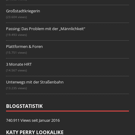
Großstadtkriegerin
(23.604 views)
Passing: Das Problem mit der „Männlichkeit“
(19.493 views)
Plattformen & Foren
(15.751 views)
3 Monate HRT
(14.567 views)
Unterwegs mit der Straßenbahn
(13.235 views)
BLOGSTATISTIK
740.911 Views seit Januar 2016
KATY PERRY LOOKALIKE