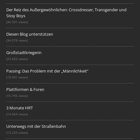
Der Reiz des Außergewöhnlichen: Crossdresser, Transgender und
Sissy Boys
(36.931 views)
Diesen Blog unterstützen
(34.078 views)
Großstadtkriegerin
(23.602 views)
Passing: Das Problem mit der „Männlichkeit“
(19.491 views)
Plattformen & Foren
(15.745 views)
3 Monate HRT
(14.564 views)
Unterwegs mit der Straßenbahn
(13.233 views)