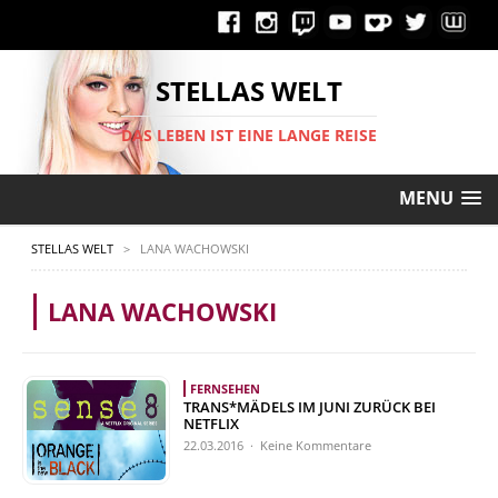
STELLAS WELT
DAS LEBEN IST EINE LANGE REISE
MENU
STELLAS WELT
>
LANA WACHOWSKI
LANA WACHOWSKI
FERNSEHEN
TRANS*MÄDELS IM JUNI ZURÜCK BEI
NETFLIX
22.03.2016 · Keine Kommentare