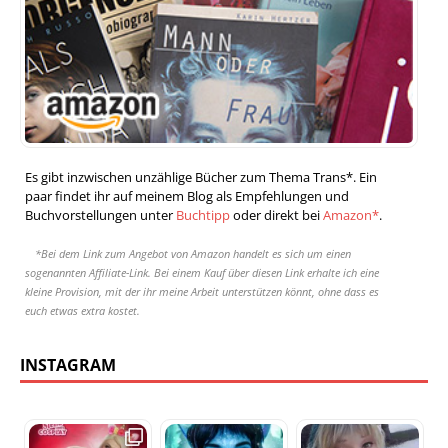
Es gibt inzwischen unzählige Bücher zum Thema Trans*. Ein
paar findet ihr auf meinem Blog als Empfehlungen und
Buchvorstellungen unter
Buchtipp
oder direkt bei
Amazon*
.
*Bei dem Link zum Angebot von Amazon handelt es sich um einen
sogenannten Affiliate-Link. Bei einem Kauf über diesen Link erhalte ich eine
kleine Provision, mit der ihr meine Arbeit unterstützen könnt, ohne dass es
euch etwas extra kostet.
INSTAGRAM