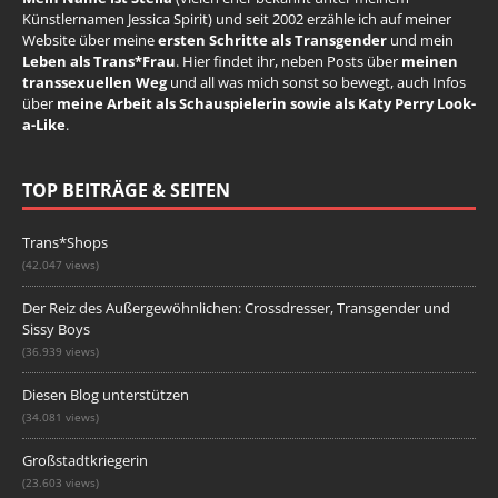
Künstlernamen Jessica Spirit) und seit 2002 erzähle ich auf meiner
Website über meine
ersten Schritte als Transgender
und mein
Leben als Trans*Frau
. Hier findet ihr, neben Posts über
meinen
transsexuellen Weg
und all was mich sonst so bewegt, auch Infos
über
meine Arbeit als Schauspielerin sowie als Katy Perry Look-
a-Like
.
TOP BEITRÄGE & SEITEN
Trans*Shops
(42.047 views)
Der Reiz des Außergewöhnlichen: Crossdresser, Transgender und
Sissy Boys
(36.939 views)
Diesen Blog unterstützen
(34.081 views)
Großstadtkriegerin
(23.603 views)