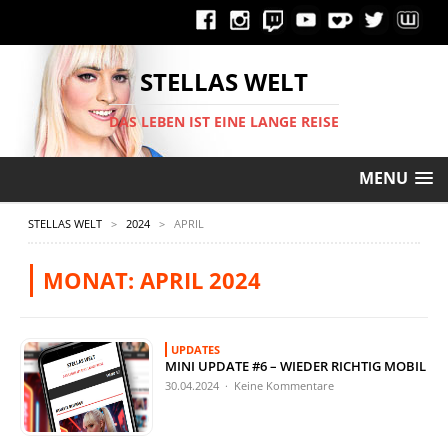
STELLAS WELT
DAS LEBEN IST EINE LANGE REISE
MENU
STELLAS WELT
>
2024
>
APRIL
MONAT:
APRIL 2024
UPDATES
MINI UPDATE #6 – WIEDER RICHTIG MOBIL
30.04.2024 · Keine Kommentare