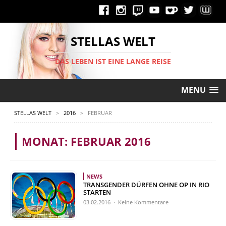
STELLAS WELT
DAS LEBEN IST EINE LANGE REISE
MENU
STELLAS WELT
>
2016
>
FEBRUAR
MONAT:
FEBRUAR 2016
NEWS
TRANSGENDER DÜRFEN OHNE OP IN RIO
STARTEN
03.02.2016 · Keine Kommentare