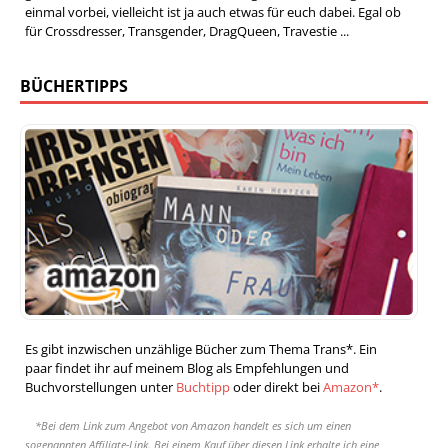
einmal vorbei, vielleicht ist ja auch etwas für euch dabei. Egal ob
für Crossdresser, Transgender, DragQueen, Travestie ...
BÜCHERTIPPS
Es gibt inzwischen unzählige Bücher zum Thema Trans*. Ein
paar findet ihr auf meinem Blog als Empfehlungen und
Buchvorstellungen unter
Buchtipp
oder direkt bei
Amazon*
.
*Bei dem Link zum Angebot von Amazon handelt es sich um einen
sogenannten Affiliate-Link. Bei einem Kauf über diesen Link erhalte ich eine