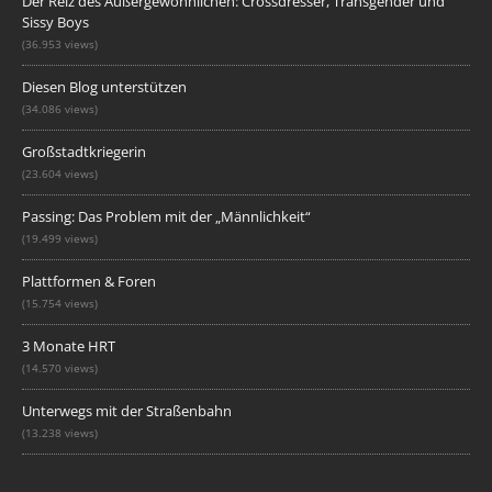
Der Reiz des Außergewöhnlichen: Crossdresser, Transgender und
Sissy Boys
(36.953 views)
Diesen Blog unterstützen
(34.086 views)
Großstadtkriegerin
(23.604 views)
Passing: Das Problem mit der „Männlichkeit“
(19.499 views)
Plattformen & Foren
(15.754 views)
3 Monate HRT
(14.570 views)
Unterwegs mit der Straßenbahn
(13.238 views)